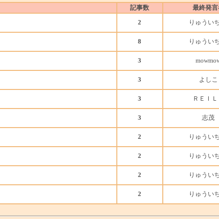
記事数
最終発言
2
りゅうい
8
りゅうい
3
mowmo
3
よしこ
3
ＲＥＩＬ
3
志茂
2
りゅうい
2
りゅうい
2
りゅうい
2
りゅうい