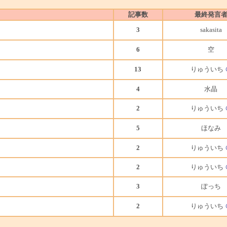
記事数
最終発言
3
sakasita
6
空
13
りゅういち
4
水晶
2
りゅういち
5
ほなみ
2
りゅういち
2
りゅういち
3
ぽっち
2
りゅういち