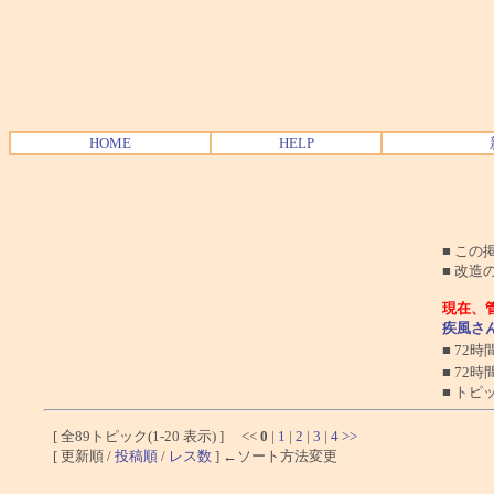
HOME
HELP
■ この
■ 改
現在、
疾風さん
■ 72
■ 72
■ ト
[ 全89トピック(1-20 表示) ] <<
0
|
1
|
2
|
3
|
4
>>
[ 更新順 /
投稿順
/
レス数
] ←ソート方法変更