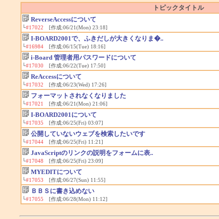
トピックタイトル
ReverseAccessについて
└
#17022
[作成:06/21(Mon) 23:18]
I-BOARD2001で、ふきだしが大きくなりま�..
└
#16984
[作成:06/15(Tue) 18:16]
i-Board 管理者用パスワードについて
└
#17030
[作成:06/22(Tue) 17:50]
ReAccessについて
└
#17032
[作成:06/23(Wed) 17:26]
フォーマットされなくなりました
└
#17021
[作成:06/21(Mon) 21:06]
I-BOARD2001について
└
#17035
[作成:06/25(Fri) 03:07]
公開していないウェブを検索したいです
└
#17044
[作成:06/25(Fri) 11:21]
JavaScriptのリンクの説明をフォームに表..
└
#17048
[作成:06/25(Fri) 23:09]
MYEDITについて
└
#17053
[作成:06/27(Sun) 11:55]
ＢＢＳに書き込めない
└
#17055
[作成:06/28(Mon) 11:12]