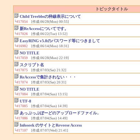
トピックタイトル
Child Treebbsの枠線表示について
└
#17054
[作成:06/28(Mon) 00:55]
新ReAccessについてです。
└
#17026
[作成:06/22(Tue) 13:52]
EasyRING v5.8のパスワード等につきまして
└
#16982
[作成:06/14(Mon) 18:31]
NO TITLE
└
#17059
[作成:06/28(Mon) 22:19]
スクリプト名
└
#17075
[作成:07/03(Sat) 21:32]
ReAccessで集計されない・・・
└
#17074
[作成:07/03(Sat) 20:31]
NO TITLE
└
#17084
[作成:07/04(Sun) 13:15]
UTF-8
└
#17085
[作成:07/04(Sun) 14:39]
あっぷっぷぼーどのアップロードファイル..
└
#17086
[作成:07/04(Sun) 14:49]
Infoseek のサイトとReveese Access
└
#17107
[作成:07/07(Wed) 21:41]