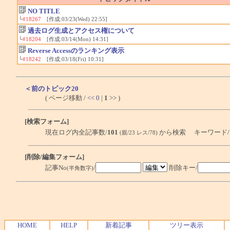
NO TITLE
└
#18267
[作成:03/23(Wed) 22:55]
過去ログ生成とアクセス権について
└
#18204
[作成:03/14(Mon) 14:31]
Reverse Accessのランキング表示
└
#18242
[作成:03/18(Fri) 10:31]
＜前のトピック20
( ページ移動 /
<<
0
|
1
>> )
[検索フォーム]
現在ログ内全記事数/
101
から検索 キーワード
(親/23 レス/78)
[削除/編集フォーム]
記事No
/
削除キー/
(半角数字)
HOME
HELP
新着記事
ツリー表示