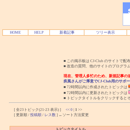
HOME
HELP
新着記事
ツリー表示
■ この掲示板は CJ-Club のサイ
■ 改造の質問、他のサイトのプログラ
現在、管理人多忙のため、新規記事の
疾風さんがご厚意でCJ-Club用のサ
■ 72時間以内に作成されたトピックは
■ 72時間以内に更新されたトピックは
■ トピックタイトルをクリックすると
[ 全23トピック(21-23 表示) ]
<<
0
|
1
>>
[ 更新順 /
投稿順
/
レス数
] ←ソート方法変更
トピックタイトル