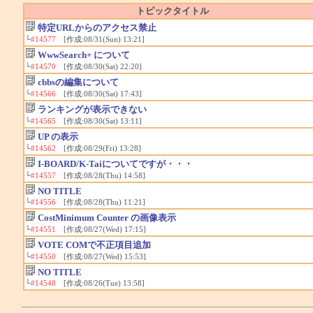
トピックタイトル
特定URLからのアクセス禁止
└
#14577
[作成:08/31(Sun) 13:21]
WwwSearch+ について
└
#14570
[作成:08/30(Sat) 22:20]
cbbsの編集について
└
#14566
[作成:08/30(Sat) 17:43]
ランキングが表示できない
└
#14565
[作成:08/30(Sat) 13:11]
UP の表示
└
#14562
[作成:08/29(Fri) 13:28]
I-BOARD/K-Taiについてですが・・・
└
#14557
[作成:08/28(Thu) 14:58]
NO TITLE
└
#14556
[作成:08/28(Thu) 11:21]
CostMinimum Counter の画像表示
└
#14551
[作成:08/27(Wed) 17:15]
VOTE COMで不正項目追加
└
#14550
[作成:08/27(Wed) 15:53]
NO TITLE
└
#14548
[作成:08/26(Tue) 13:58]