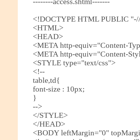
--------access.shtml-------
<!DOCTYPE HTML PUBLIC "-//W
<HTML>
<HEAD>
<META http-equiv="Content-Type"
<META http-equiv="Content-Style
<STYLE type="text/css">
<!--
table,td{
font-size : 10px;
}
-->
</STYLE>
</HEAD>
<BODY leftMargin="0" topMargi