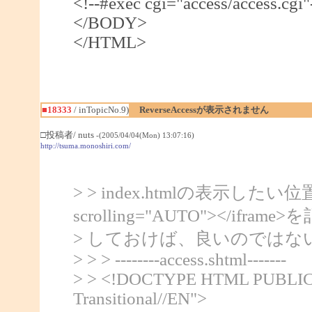
<!--#exec cgi="access/access.cgi"
</BODY>
</HTML>
■18333
/ inTopicNo.9)
ReverseAccessが表示されません
□投稿者/ nuts
-(2005/04/04(Mon) 13:07:16)
http://tsuma.monoshiri.com/
> > index.htmlの表示したい位置に中に
scrolling="AUTO"></ifra
> しておけば、良いのではな
> > > --------access.shtml-------
> > <!DOCTYPE HTML PUBLIC 
Transitional//EN">