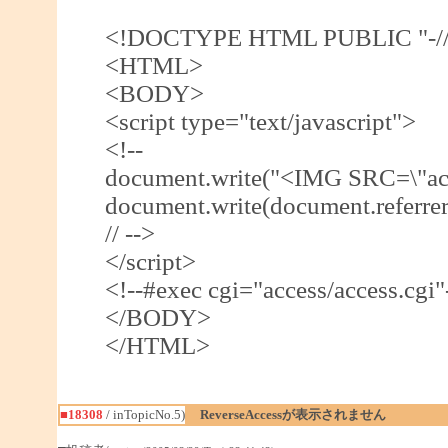
<!DOCTYPE HTML PUBLIC "-//W
<HTML>
<BODY>
<script type="text/javascript">
<!--
document.write("<IMG SRC=\"acce
document.write(document.referre
// -->
</script>
<!--#exec cgi="access/access.cgi"
</BODY>
</HTML>
■18308
/ inTopicNo.5)
ReverseAccessが表示されません