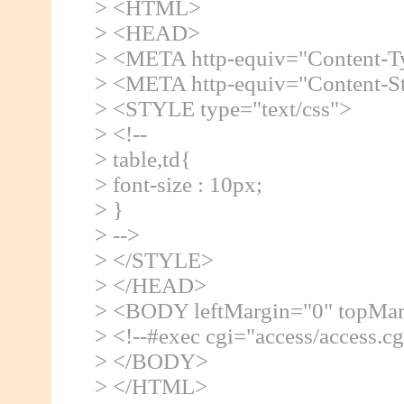
> <HTML>
> <HEAD>
> <META http-equiv="Content-Typ
> <META http-equiv="Content-Sty
> <STYLE type="text/css">
> <!--
> table,td{
> font-size : 10px;
> }
> -->
> </STYLE>
> </HEAD>
> <BODY leftMargin="0" topMar
> <!--#exec cgi="access/access.cg
> </BODY>
> </HTML>