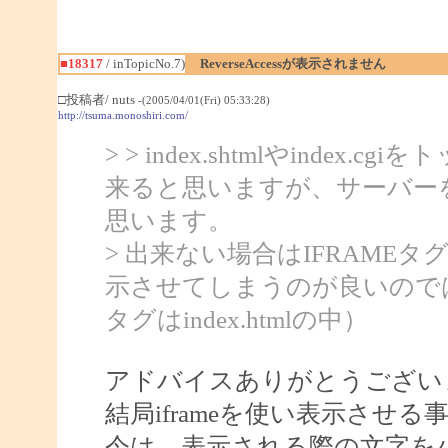
■18317
/ inTopicNo.7)
ReverseAccessが表示されません
□投稿者/ nuts
-(2005/04/01(Fri) 05:33:28)
http://tsuma.monoshiri.com/
> > index.shtmlやindex
来ると思いますが、サーバー
思います。
> 出来ない場合はIFRAMEタグを使っ
示させてしまうのが良いので
タグはindex.htmlの中）
アドバイスありがとうござい
結局iframeを使い表示させ
今は、表示される際の文字を