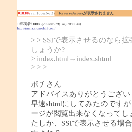
■18306
/ inTopicNo.3)
ReverseAccessが表示されません
□投稿者/ nuts
-(2005/03/29(Tue) 20:02:44)
http://tsuma.monoshiri.com/
> > SSIで表示させるのなら拡
しょうか?
> index.html→index.shtml
> > >
ポチさん
アドバイスありがとうござい
早速shtmlにしてみたのですが
ージが閲覧出来なくなってし
たしか、SSIで表示させる場