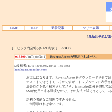
HOME
HELP
新着記事
ツリー表示
[
最新記事及び返
[ トピック内全9記事(1-9 表示) ] <<
0
>>
■18300
/ inTopicNo.1)
ReverseAccessが表示されません
□投稿者/ nuts
-(2005/03/28(Mon) 18:11:46)
http://tsuma.monoshiri.com/
お世話になります。ReverseAccessをダウンロードさせて
テストまではうまくいくのですが、トップページに表示さ
過去ログを色々検索させて頂き、java script部分を
SSIが使用出来る環境なので、その方法で試そうとしてい
超初心者的なご質問ですみません。
ご指導頂ければ幸いです。