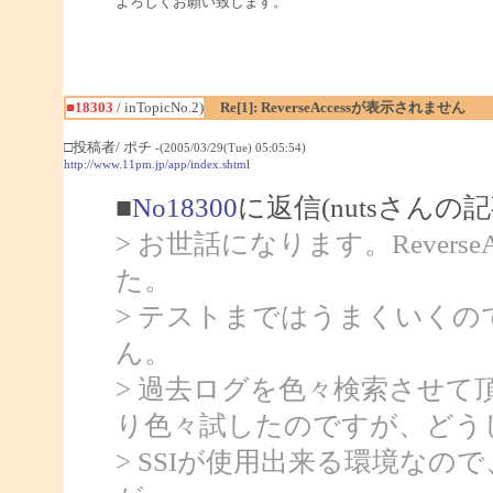
よろしくお願い致します。
■18303
/ inTopicNo.2)
Re[1]: ReverseAccessが表示されません
□投稿者/ ポチ
-(2005/03/29(Tue) 05:05:54)
http://www.11pm.jp/app/index.shtml
■
No18300
に返信(nutsさんの記
> お世話になります。Revers
た。
> テストまではうまくいく
ん。
> 過去ログを色々検索させて頂き、
り色々試したのですが、どう
> SSIが使用出来る環境な