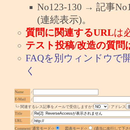
No123-130 → 記
(連続表示)。
質問に関連するURL
は
テスト投稿/改造の質問
FAQを別ウィンドウで
く
Name
/
E-Mail
/
└> 関連するレス記事をメールで受信しますか?
/ アドレス
Title
/
URL
/
Comment/ 通常モード->
図表モード->
(適当に改行して下さ