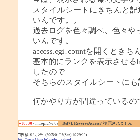
スタイルシートにきちんと記
いんです。。
過去ログを色々調べ、色々や
いんです。
access.cgi?countを開く
基本的にランクを表示させるh
したので、
そちらのスタイルシートにも
何かやり方が間違っているの
■18330
/ inTopicNo.8)
Re[7]: ReverseAccessが表示されません
□投稿者/ ポチ
-(2005/04/03(Sun) 19:29:20)
http://www.11pm.jp/app/index.shtml