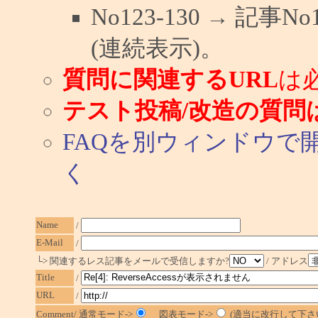
No123-130 → 記
(連続表示)。
質問に関連するURL
は
テスト投稿/改造の質問
FAQを別ウィンドウで
く
Name
/
E-Mail
/
└> 関連するレス記事をメールで受信しますか?
/ アドレス
Title
/
URL
/
Comment/ 通常モード->
図表モード->
(適当に改行して下さ