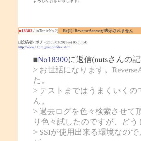
よろしくお願い致します。
■18303
/ inTopicNo.2)
Re[1]: ReverseAccessが表示されません
□投稿者/ ポチ
-(2005/03/29(Tue) 05:05:54)
http://www.11pm.jp/app/index.shtml
■
No18300
に返信(nutsさんの記
> お世話になります。Revers
た。
> テストまではうまくいく
ん。
> 過去ログを色々検索させて頂き、
り色々試したのですが、どう
> SSIが使用出来る環境な