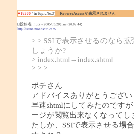
■18306
/ inTopicNo.3)
ReverseAccessが表示されません
□投稿者/ nuts
-(2005/03/29(Tue) 20:02:44)
http://tsuma.monoshiri.com/
> > SSIで表示させるのなら拡
しょうか?
> index.html→index.shtml
> > >
ポチさん
アドバイスありがとうござい
早速shtmlにしてみたのですが
ージが閲覧出来なくなってし
たしか、SSIで表示させる場