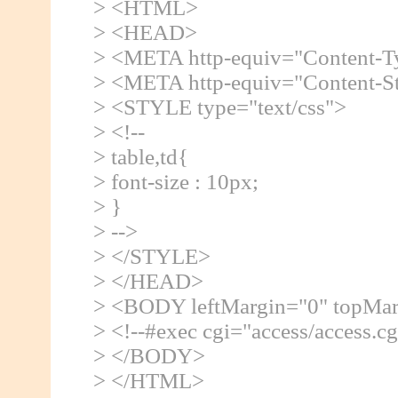
> <HTML>
> <HEAD>
> <META http-equiv="Content-Typ
> <META http-equiv="Content-Sty
> <STYLE type="text/css">
> <!--
> table,td{
> font-size : 10px;
> }
> -->
> </STYLE>
> </HEAD>
> <BODY leftMargin="0" topMar
> <!--#exec cgi="access/access.cg
> </BODY>
> </HTML>