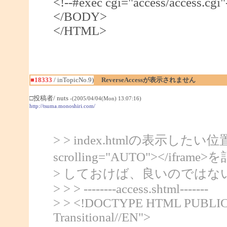
<!--#exec cgi="access/access.cgi"
</BODY>
</HTML>
■18333
/ inTopicNo.9)
ReverseAccessが表示されません
□投稿者/ nuts
-(2005/04/04(Mon) 13:07:16)
http://tsuma.monoshiri.com/
> > index.htmlの表示したい位置に中に
scrolling="AUTO"></ifra
> しておけば、良いのではな
> > > --------access.shtml-------
> > <!DOCTYPE HTML PUBLIC 
Transitional//EN">