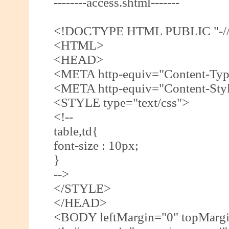
--------access.shtml-------
<!DOCTYPE HTML PUBLIC "-//W
<HTML>
<HEAD>
<META http-equiv="Content-Type"
<META http-equiv="Content-Style
<STYLE type="text/css">
<!--
table,td{
font-size : 10px;
}
-->
</STYLE>
</HEAD>
<BODY leftMargin="0" topMargi