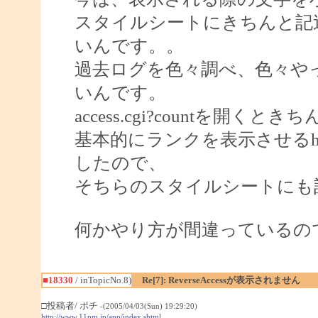
スタイルシートにきちんと記
いんです。。
過去ログを色々調べ、色々や
いんです。
access.cgi?countを開く
基本的にランクを表示させるh
したので、
そちらのスタイルシートにも
何かやり方が間違っているの
■18330
/ inTopicNo.8)
Re[7]: ReverseAccessが表示されません
□投稿者/ ポチ
-(2005/04/03(Sun) 19:29:20)
http://www.11pm.jp/app/index.shtml