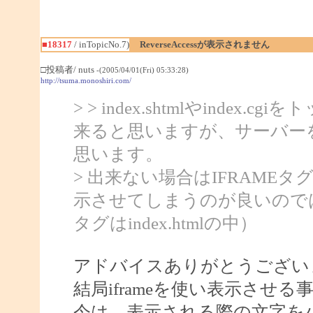
■18317
/ inTopicNo.7)
ReverseAccessが表示されません
□投稿者/ nuts
-(2005/04/01(Fri) 05:33:28)
http://tsuma.monoshiri.com/
> > index.shtmlやindex
来ると思いますが、サーバー
思います。
> 出来ない場合はIFRAMEタグを使っ
示させてしまうのが良いので
タグはindex.htmlの中）
アドバイスありがとうござい
結局iframeを使い表示させ
今は、表示される際の文字を