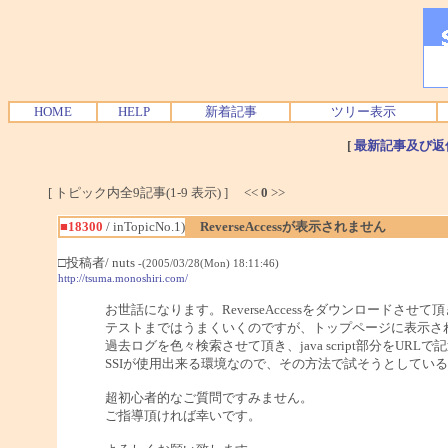
HOME
HELP
新着記事
ツリー表示
[
最新記事及び返
[ トピック内全9記事(1-9 表示) ] <<
0
>>
■18300
/ inTopicNo.1)
ReverseAccessが表示されません
□投稿者/ nuts
-(2005/03/28(Mon) 18:11:46)
http://tsuma.monoshiri.com/
お世話になります。ReverseAccessをダウンロードさせて
テストまではうまくいくのですが、トップページに表示さ
過去ログを色々検索させて頂き、java script部分を
SSIが使用出来る環境なので、その方法で試そうとしてい
超初心者的なご質問ですみません。
ご指導頂ければ幸いです。