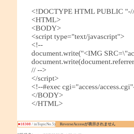
<!DOCTYPE HTML PUBLIC "-//W
<HTML>
<BODY>
<script type="text/javascript">
<!--
document.write("<IMG SRC=\"acce
document.write(document.referre
// -->
</script>
<!--#exec cgi="access/access.cgi"
</BODY>
</HTML>
■18308
/ inTopicNo.5)
ReverseAccessが表示されません