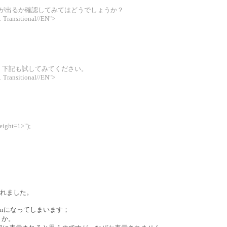
biddenが出るか確認してみてはどうでしょうか？
ransitional//EN">
ら、下記も試してみてください。
ransitional//EN">
eight=1>");
れました。
iddenになってしまいます；
うか。