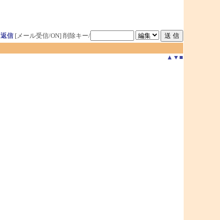
用返信
[メール受信/ON]
削除キー/
▲
▼
■