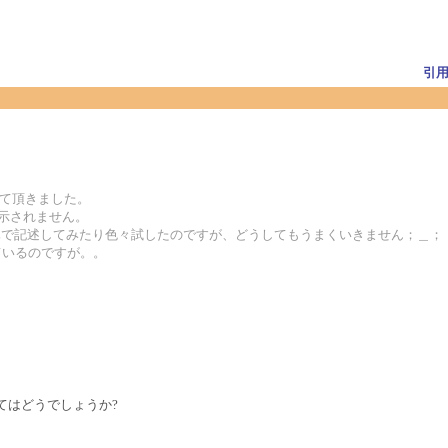
引
させて頂きました。
示されません。
部分をURLで記述してみたり色々試したのですが、どうしてもうまくいきません；＿；
ているのですが。。
みてはどうでしょうか?