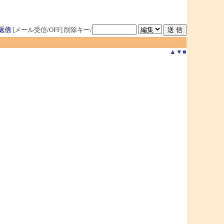
返信
[メール受信/OFF]
削除キー/
▲
▼
■