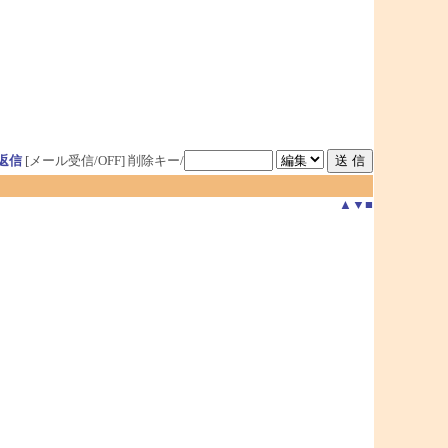
返信
[メール受信/OFF]
削除キー/
▲
▼
■