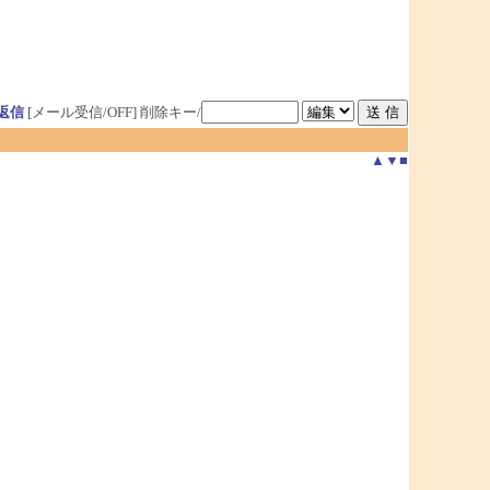
返信
[メール受信/OFF]
削除キー/
▲
▼
■