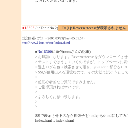
よろしくお願い致します。
■18303
/ inTopicNo.2)
Re[1]: ReverseAccessが表示されません
□投稿者/ ポチ
-(2005/03/29(Tue) 05:05:54)
http://www.11pm.jp/app/index.shtml
■
No18300
に返信(nutsさんの記事)
> お世話になります。ReverseAccessをダウンロード
> テストまではうまくいくのですが、トップページに表
> 過去ログを色々検索させて頂き、java script
> SSIが使用出来る環境なので、その方法で試そうとし
>
> 超初心者的なご質問ですみません。
> ご指導頂ければ幸いです。
>
> よろしくお願い致します。
>
>
SSIで表示させるのなら拡張子をhtmlからshtmlにして
index.html→index.shtml