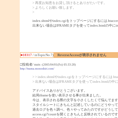
> 再度お知恵をお貸し頂けるとありがたいです。
> よろしくお願い致します。
>
index.shtmlやindex.cgiをトップページにする
出来ない場合はIFRAMEタグを使ってindex.htmlの中
■18317
/ inTopicNo.7)
ReverseAccessが表示されません
□投稿者/ nuts
-(2005/04/01(Fri) 05:33:28)
http://tsuma.monoshiri.com/
> > index.shtmlやindex.cgiをトップペー
> 出来ない場合はIFRAMEタグを使ってindex.htmlの
アドバイスありがとうございます。
結局iframeを使い表示させる事が出来ました。
今は、表示される際の文字を小さくしたくて悩んでます
スタイルシートにきちんと記述しているのにどうやって
過去ログを色々調べ、色々やってみたのですがどうして
access.cgi?countを開くときちんと反映されているのですが