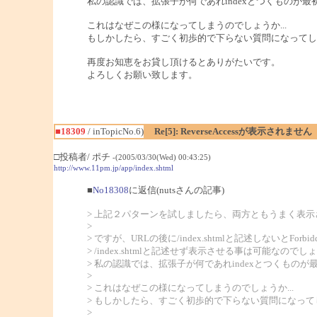
私の認識では、拡張子が何であれindexとつくものが
これはなぜこの様になってしまうのでしょうか...
もしかしたら、すごく初歩的で下らない質問になってし
再度お知恵をお貸し頂けるとありがたいです。
よろしくお願い致します。
■18309
/ inTopicNo.6)
Re[5]: ReverseAccessが表示されません
□投稿者/ ポチ
-(2005/03/30(Wed) 00:43:25)
http://www.11pm.jp/app/index.shtml
■
No18308
に返信(nutsさんの記事)
> 上記２パターンを試しましたら、両方ともうまく表示
>
> ですが、URLの後に/index.shtmlと記述しないとFor
> /index.shtmlと記述せず表示させる事は可能なのでし
> 私の認識では、拡張子が何であれindexとつくも
>
> これはなぜこの様になってしまうのでしょうか...
> もしかしたら、すごく初歩的で下らない質問になっ
>