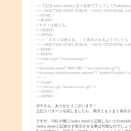
> > 下記をindex.shtmlと言う名前でアップしてFor
> > <!DOCTYPE HTML PUBLIC "-//W3C//DTD HTML 4.01 T
> <HTML>
> <BODY>
> ＳＳＩは使える。
> </BODY>
> </HTML>
> > > 「ＳＳＩは使える。」と表示されるようでした
> > <!DOCTYPE HTML PUBLIC "-//W3C//DTD HTML 4.01 T
> <HTML>
> <BODY>
> <script type="text/javascript">
> <!--
> document.write("<IMG SRC=\"access/access.cgi?");
> document.write(document.referrer+"\" border=0 width=1 h
> // -->
> </script>
> <!--#exec cgi="access/access.cgi"-->
> </BODY>
> </HTML>
ポチさん、ありがとうございます！
上記２パターンを試しましたら、両方ともうまく表示さ
ですが、URLの後に/index.shtmlと記述しないとForb
/index.shtmlと記述せず表示させる事は可能なのでしょ