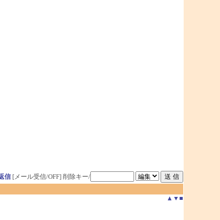
返信
[メール受信/OFF]
削除キー/
▲
▼
■