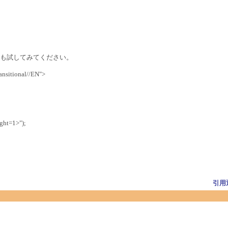
も試してみてください。
sitional//EN">
ght=1>");
引用