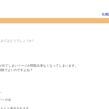
引用
にしてみてはどうでしょうか?
うエラーが出てしまいページが閲覧出来なくなってしまいます。
削除でよいのですよね？
。
"--> のみ
がきちんと表示されます。