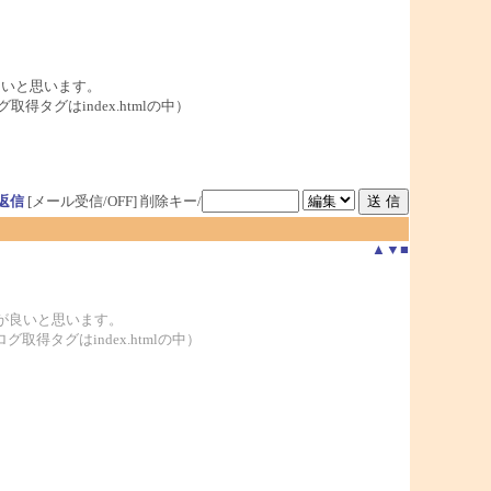
が良いと思います。
得タグはindex.htmlの中）
返信
[メール受信/OFF]
削除キー/
▲
▼
■
た方が良いと思います。
取得タグはindex.htmlの中）