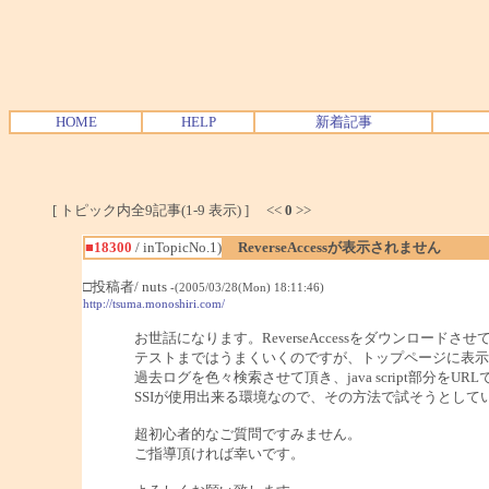
HOME
HELP
新着記事
[ トピック内全9記事(1-9 表示) ] <<
0
>>
■18300
/ inTopicNo.1)
ReverseAccessが表示されません
□投稿者/ nuts
-(2005/03/28(Mon) 18:11:46)
http://tsuma.monoshiri.com/
お世話になります。ReverseAccessをダウンロードさ
テストまではうまくいくのですが、トップページに表示
過去ログを色々検索させて頂き、java script部分
SSIが使用出来る環境なので、その方法で試そうとして
超初心者的なご質問ですみません。
ご指導頂ければ幸いです。