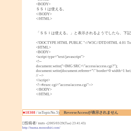
<BODY>
ＳＳＩは使える。
</BODY>
</HTML>
「ＳＳＩは使える。」と表示されるようでしたら、下記
<!DOCTYPE HTML PUBLIC "-//W3C//DTD HTML 4.01 Tran
<HTML>
<BODY>
<script type="text/javascript">
<!--
document.write("<IMG SRC=\"access/access.cgi?");
document.write(document.referrer+"\" border=0 width=1 hei
// -->
</script>
<!--#exec cgi="access/access.cgi"-->
</BODY>
</HTML>
■18308
/ inTopicNo.5)
ReverseAccessが表示されません
□投稿者/ nuts
-(2005/03/29(Tue) 23:41:43)
http://tsuma.monoshiri.com/