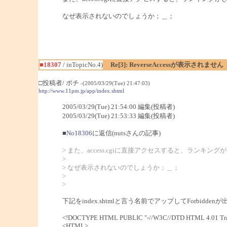
なぜ表示されないのでしょうか；＿；
■18307
/ inTopicNo.4)
Re[3]: ReverseAccessが表示されません
□投稿者/ ポチ
-(2005/03/29(Tue) 21:47:03)
http://www.11pm.jp/app/index.shtml
2005/03/29(Tue) 21:54:00 編集(投稿者)
2005/03/29(Tue) 21:53:33 編集(投稿者)
■
No18306
に返信(nutsさんの記事)
> また、access.cgiに直接アクセスすると、ランキ
>
> なぜ表示されないのでしょうか；＿；
>
>
下記をindex.shtmlと言う名前でアップしてForbid
<!DOCTYPE HTML PUBLIC "-//W3C//DTD HTML 4.01 Tran
<HTML>