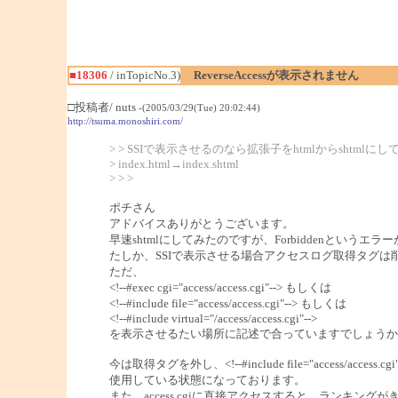
■18306
/ inTopicNo.3)
ReverseAccessが表示されません
□投稿者/ nuts
-(2005/03/29(Tue) 20:02:44)
http://tsuma.monoshiri.com/
> > SSIで表示させるのなら拡張子をhtmlからshtml
> index.html→index.shtml
> > >
ポチさん
アドバイスありがとうございます。
早速shtmlにしてみたのですが、Forbiddenとい
たしか、SSIで表示させる場合アクセスログ取得タグは
ただ、
<!--#exec cgi="access/access.cgi"--> もしくは
<!--#include file="access/access.cgi"--> もしくは
<!--#include virtual="/access/access.cgi"-->
を表示させるたい場所に記述で合っていますでしょうか
今は取得タグを外し、<!--#include file="access/access.cgi
使用している状態になっております。
また、access.cgiに直接アクセスすると、ランキング