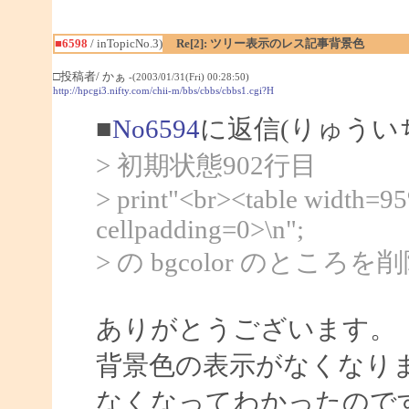
■6598
/ inTopicNo.3)
Re[2]: ツリー表示のレス記事背景色
□投稿者/ かぁ
-(2003/01/31(Fri) 00:28:50)
http://hpcgi3.nifty.com/chii-m/bbs/cbbs/cbbs1.cgi?H
■
No6594
に返信(りゅうい
> 初期状態902行目
> print"<br><table width=9
cellpadding=0>\n";
> の bgcolor のと
ありがとうございます。
背景色の表示がなくなり
なくなってわかったので