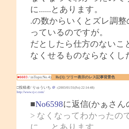
に......とあります。
.の数からいくとズレ調
っているのですが。
だとしたら仕方のないこ
なくせるものならなくし
■6603
/ inTopicNo.4)
Re[3]: ツリー表示のレス記事背景色
□投稿者/ りゅういち
＠
-(2003/01/31(Fri) 22:14:48)
http://www.cj-c.com/
■
No6598
に返信(かぁさん
> なくなってわかったの
に......とあります。