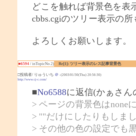
どこを触れば背景色を表
cbbs.cgiのツリー表
よろしくお願いします。
■6594
/ inTopicNo.2)
Re[1]: ツリー表示のレス記事背景色
□投稿者/ りゅういち
＠
-(2003/01/30(Thu) 20:56:30)
http://www.cj-c.com/
■
No6588
に返信(かぁさん
> ページの背景色はnon
> ""だけにしたりもし
> その他の色の設定でも