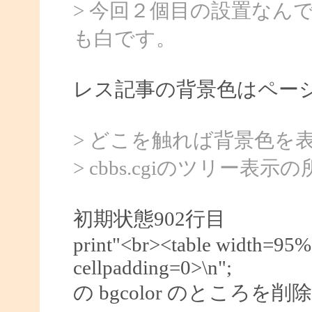
> 今回２個目の設置なん
も白です。
レス記事の背景色はペー
> どこを触れば背景色を
> cbbs.cgiのツリー
初期状態902行目
print"<br><table width=95%
cellpadding=0>\n";
の bgcolor のところ