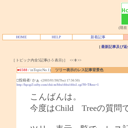
(現在
HOME
HELP
新着記事
[
最新記事及び返
[ トピック内全5記事(1-5 表示) ] <<
0
>>
■6588
/ inTopicNo.1)
ツリー表示のレス記事背景色
□投稿者/ かぁ
-(2003/01/30(Thu) 17:56:50)
http://hpcgi3.nifty.com/chii-m/bbs/cbbs/cbbs1.cgi?H=T&no=1
こんばんは。
今度はChild Treeの質