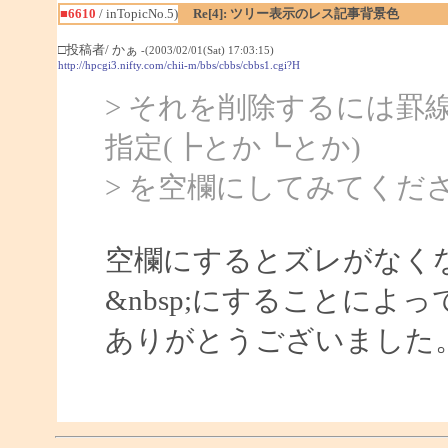
■6610
/ inTopicNo.5)
Re[4]: ツリー表示のレス記事背景色
□投稿者/ かぁ
-(2003/02/01(Sat) 17:03:15)
http://hpcgi3.nifty.com/chii-m/bbs/cbbs/cbbs1.cgi?H
> それを削除するには罫
指定(┣とか┗とか)
> を空欄にしてみてくだ
空欄にするとズレがなく
&nbsp;にすることによ
ありがとうございました