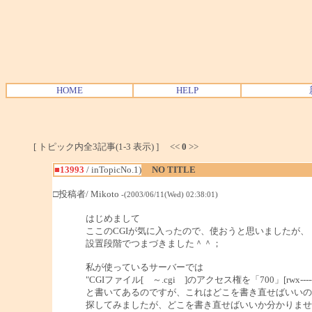
HOME
HELP
[ トピック内全3記事(1-3 表示) ] <<
0
>>
■13993
/ inTopicNo.1)
NO TITLE
□投稿者/ Mikoto
-(2003/06/11(Wed) 02:38:01)
はじめまして
ここのCGIが気に入ったので、使おうと思いましたが、
設置段階でつまづきました＾＾；
私が使っているサーバーでは
"CGIファイル[ ～.cgi ]のアクセス権を「700」[rwx--
と書いてあるのですが、これはどこを書き直せばいいの
探してみましたが、どこを書き直せばいいか分かりませ