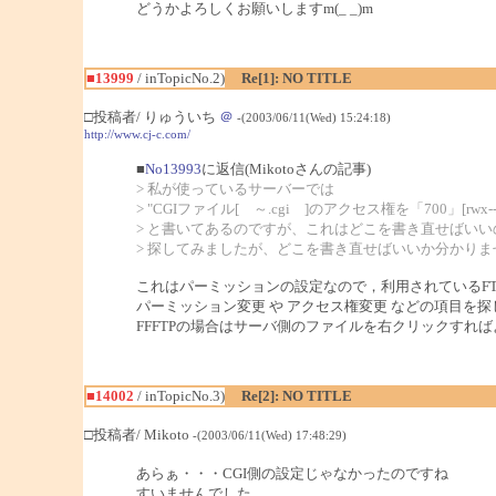
どうかよろしくお願いしますm(_ _)m
■13999
/ inTopicNo.2)
Re[1]: NO TITLE
□投稿者/ りゅういち
＠
-(2003/06/11(Wed) 15:24:18)
http://www.cj-c.com/
■
No13993
に返信(Mikotoさんの記事)
> 私が使っているサーバーでは
> "CGIファイル[ ～.cgi ]のアクセス権を「700」[rwx
> と書いてあるのですが、これはどこを書き直せばいい
> 探してみましたが、どこを書き直せばいいか分かりま
これはパーミッションの設定なので，利用されているFT
パーミッション変更 や アクセス権変更 などの項目を
FFFTPの場合はサーバ側のファイルを右クリックすれ
■14002
/ inTopicNo.3)
Re[2]: NO TITLE
□投稿者/ Mikoto
-(2003/06/11(Wed) 17:48:29)
あらぁ・・・CGI側の設定じゃなかったのですね
すいませんでした。