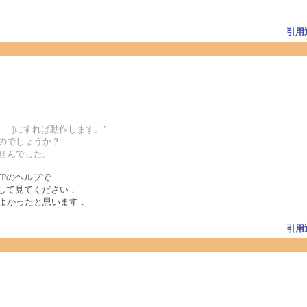
引用
------]にすれば動作します。"
のでしょうか？
せんでした。
Pのヘルプで
探して見てください．
ばよかったと思います．
引用