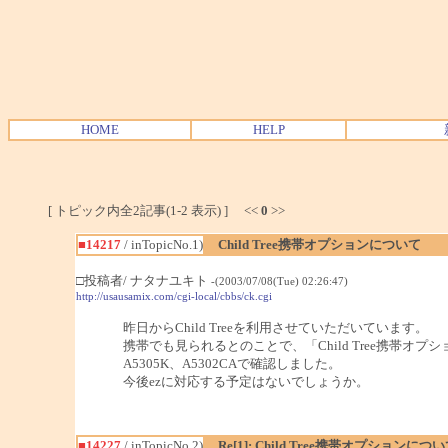
HOME
HELP
[ トピック内全2記事(1-2 表示) ] <<
0
>>
■14217
/ inTopicNo.1)
Child Tree携帯オプションについて
□投稿者/ ナタナユキト
-(2003/07/08(Tue) 02:26:47)
http://usausamix.com/cgi-local/cbbs/ck.cgi
昨日からChild Treeを利用させていただいています。
携帯でも見られるとのことで、「Child Tree携帯オ
A5305K、A5302CAで確認しました。
今後ezに対応する予定はないでしょうか。
■14227
/ inTopicNo.2)
Re[1]: Child Tree携帯オプションにつ