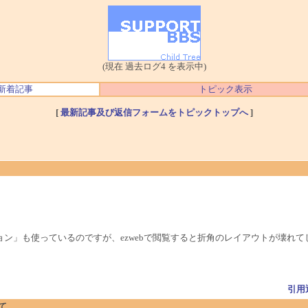
(現在 過去ログ4 を表示中)
新着記事
トピック表示
[
最新記事及び返信フォームをトピックトップへ
]
プション」も使っているのですが、ezwebで閲覧すると折角のレイアウトが壊れ
引用
いて