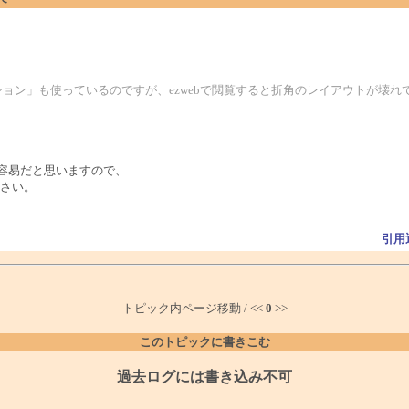
帯オプション」も使っているのですが、ezwebで閲覧すると折角のレイアウトが壊
は容易だと思いますので、
さい。
引用
トピック内ページ移動 / <<
0
>>
このトピックに書きこむ
過去ログには書き込み不可