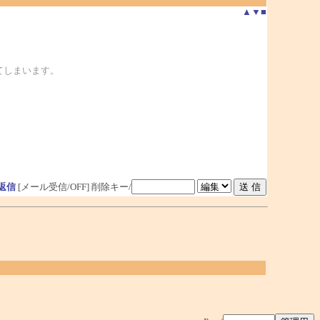
▲
▼
■
れてしまいます。
返信
[メール受信/OFF]
削除キー/