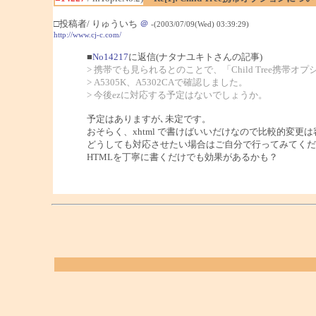
□投稿者/ りゅういち
＠
-(2003/07/09(Wed) 03:39:29)
http://www.cj-c.com/
■
No14217
に返信(ナタナユキトさんの記事)
> 携帯でも見られるとのことで、「Child Tree携
> A5305K、A5302CAで確認しました。
> 今後ezに対応する予定はないでしょうか。
予定はありますが､未定です。
おそらく、xhtml で書けばいいだけなので比較的変更
どうしても対応させたい場合はご自分で行ってみてくだ
HTMLを丁寧に書くだけでも効果があるかも？