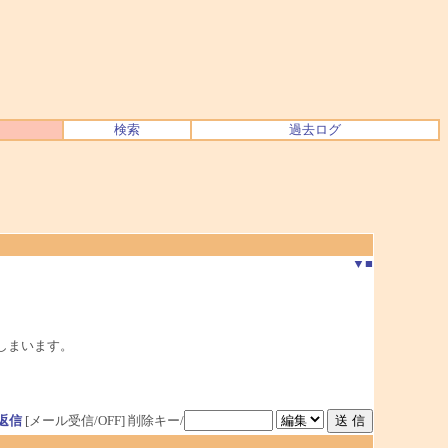
検索
過去ログ
▼
■
てしまいます。
返信
[メール受信/OFF]
削除キー/