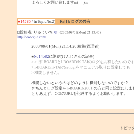
よろしくお願い致しますm(_ _)m
■14585
/ inTopicNo.2)
Re[1]: ログの共有
□投稿者/ りゅういち
＠
-(2003/09/01(Mon) 21:13:45)
http://www.cj-c.com/
2003/09/01(Mon) 21:14:20 編集(管理者)
■
No14582
に返信(けんじさんの記事)
> > 旧I-BOARDとI-BOARD/K-TAIのログを共有したいので
> I-BOARD/K-TAIのset.cgiをマニュアル取りに設定しても
> 機能しません。
機能しないというのはどのように機能しないのですか？
きちんとログ設定を I-BOARD/2001 の方と同じ設定にし
とりあえず、CGIのURLを記述するようお願いします。
トピック