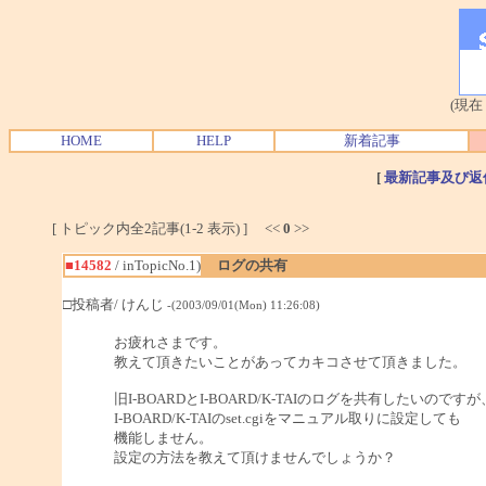
(現在
HOME
HELP
新着記事
[
最新記事及び返
[ トピック内全2記事(1-2 表示) ] <<
0
>>
■14582
/ inTopicNo.1)
ログの共有
□投稿者/ けんじ
-(2003/09/01(Mon) 11:26:08)
お疲れさまです。
教えて頂きたいことがあってカキコさせて頂きました。
旧I-BOARDとI-BOARD/K-TAIのログを共有したいのですが
I-BOARD/K-TAIのset.cgiをマニュアル取りに設定しても
機能しません。
設定の方法を教えて頂けませんでしょうか？