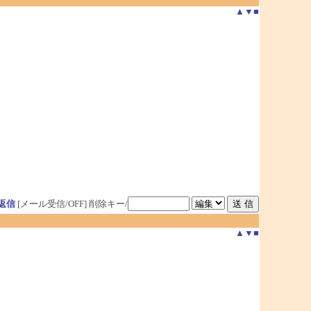
▲
▼
■
返信
[メール受信/OFF]
削除キー/
▲
▼
■