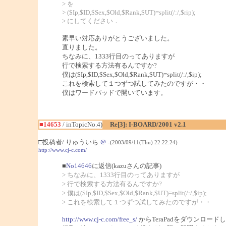
> を
> ($Ip,$ID,$Sex,$Old,$Rank,$UT)=split(/:/,$rip);
> にしてください．
素早い対応ありがとうございました。
直りました。
ちなみに、1333行目のってありますが
行で検索する方法有るんですか?
僕は($Ip,$ID,$Sex,$Old,$Rank,$UT)=split(/:/,$ip);
これを検索して１つずつ試してみたのですが・・
僕はワードパッドで開いています。
■14653
/ inTopicNo.4)
Re[3]: I-BOARD/2001 v2.1
□投稿者/ りゅういち
＠
-(2003/09/11(Thu) 22:22:24)
http://www.cj-c.com/
■
No14646
に返信(kazuさんの記事)
> ちなみに、1333行目のってありますが
> 行で検索する方法有るんですか?
> 僕は($Ip,$ID,$Sex,$Old,$Rank,$UT)=split(/:/,$ip);
> これを検索して１つずつ試してみたのですが・・
http://www.cj-c.com/free_s/
からTeraPadをダウンロー