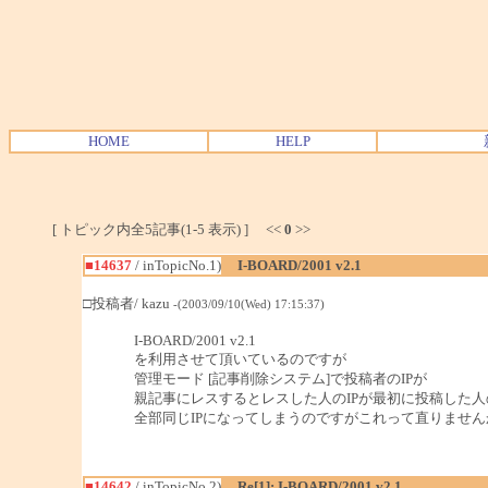
HOME
HELP
[ トピック内全5記事(1-5 表示) ] <<
0
>>
■14637
/ inTopicNo.1)
I-BOARD/2001 v2.1
□投稿者/ kazu
-(2003/09/10(Wed) 17:15:37)
I-BOARD/2001 v2.1
を利用させて頂いているのですが
管理モード [記事削除システム]で投稿者のIPが
親記事にレスするとレスした人のIPが最初に投稿した人
全部同じIPになってしまうのですがこれって直りません
■14642
/ inTopicNo.2)
Re[1]: I-BOARD/2001 v2.1