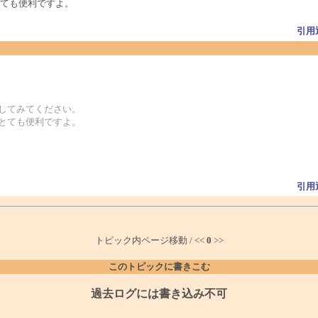
ても便利ですよ。
引用
ードしてみてください。
きとても便利ですよ。
引用
トピック内ページ移動 / <<
0
>>
このトピックに書きこむ
過去ログには書き込み不可