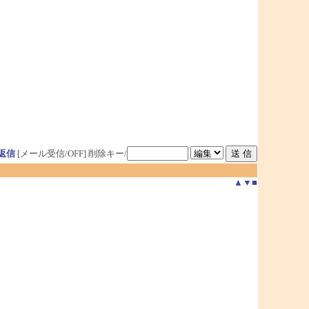
返信
[メール受信/OFF]
削除キー/
▲
▼
■