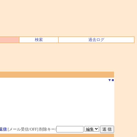
検索
過去ログ
▼
■
返信
[メール受信/OFF]
削除キー/