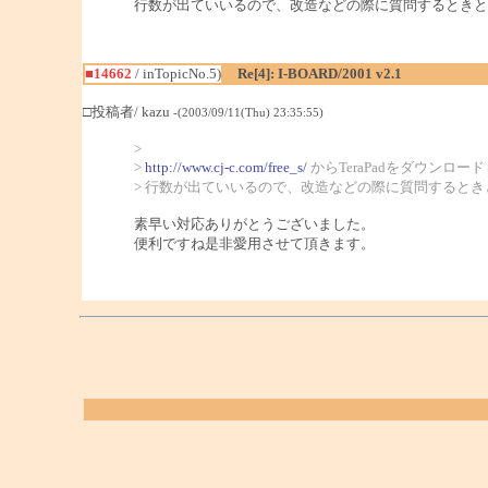
行数が出ていいるので、改造などの際に質問するときと
■14662
/ inTopicNo.5)
Re[4]: I-BOARD/2001 v2.1
□投稿者/ kazu
-(2003/09/11(Thu) 23:35:55)
>
>
http://www.cj-c.com/free_s/
からTeraPadをダウンロ
> 行数が出ていいるので、改造などの際に質問すると
素早い対応ありがとうございました。
便利ですね是非愛用させて頂きます。