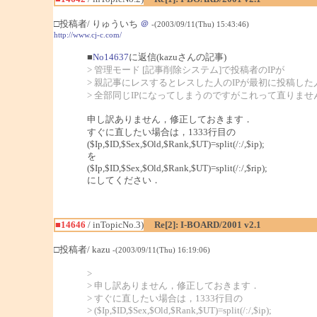
□投稿者/ りゅういち
＠
-(2003/09/11(Thu) 15:43:46)
http://www.cj-c.com/
■
No14637
に返信(kazuさんの記事)
> 管理モード [記事削除システム]で投稿者のIPが
> 親記事にレスするとレスした人のIPが最初に投稿した
> 全部同じIPになってしまうのですがこれって直りませ
申し訳ありません，修正しておきます．
すぐに直したい場合は，1333行目の
($Ip,$ID,$Sex,$Old,$Rank,$UT)=split(/:/,$ip);
を
($Ip,$ID,$Sex,$Old,$Rank,$UT)=split(/:/,$rip);
にしてください．
■14646
/ inTopicNo.3)
Re[2]: I-BOARD/2001 v2.1
□投稿者/ kazu
-(2003/09/11(Thu) 16:19:06)
>
> 申し訳ありません，修正しておきます．
> すぐに直したい場合は，1333行目の
> ($Ip,$ID,$Sex,$Old,$Rank,$UT)=split(/:/,$ip);