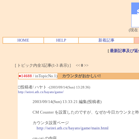
(現在
HOME
HELP
新着記事
[
最新記事及び返
[ トピック内全3記事(1-3 表示) ] <<
0
>>
■14688
/ inTopicNo.1)
カウンタがおかしい!!
□投稿者/ ハヤト
-(2003/09/14(Sun) 13:28:36)
http://seirei.ath.cx/hayato/game/
2003/09/14(Sun) 13:33:21 編集(投稿者)
CM Counter を設置したのですが、なぜか今日カウン
カウンタ設置ページ
http://seirei.ath.cx/hayato/game/main.html
cm.cgi の内容