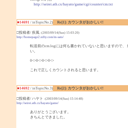
http://seirei.ath.cx/hayato/game/cgi/counter/cm.txt
■14691
/ inTopicNo.2)
Re[1]: カウンタがおかしい!!
□投稿者/ 疾風
-(2003/09/14(Sun) 15:03:20)
http://homepage2.nifty.com/m-sato/
転送前のcm.logには何も書かれていないと思いますの
い。
0<>0<>0<>0<>
これで正しくカウントされると思います。
■14692
/ inTopicNo.3)
Re[2]: カウンタがおかしい!!
□投稿者/ ハヤト
-(2003/09/14(Sun) 15:14:48)
http://seirei.ath.cx/hayato/game/
ありがとうございます。
きちんとできました。