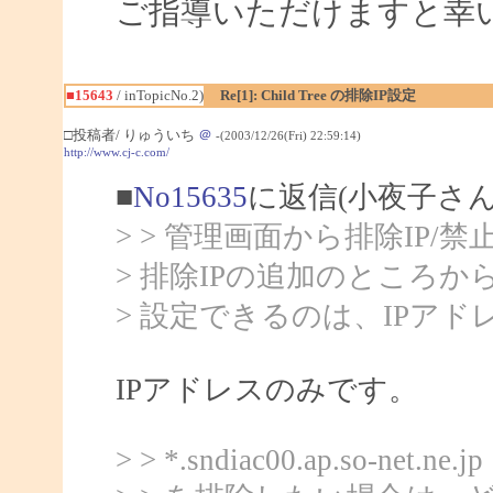
ご指導いただけますと幸
■15643
/ inTopicNo.2)
Re[1]: Child Tree の排除IP設定
□投稿者/ りゅういち
＠
-(2003/12/26(Fri) 22:59:14)
http://www.cj-c.com/
■
No15635
に返信(小夜子さん
> > 管理画面から排除IP
> 排除IPの追加のところ
> 設定できるのは、IPア
IPアドレスのみです。
> > *.sndiac00.ap.so-net.ne.jp