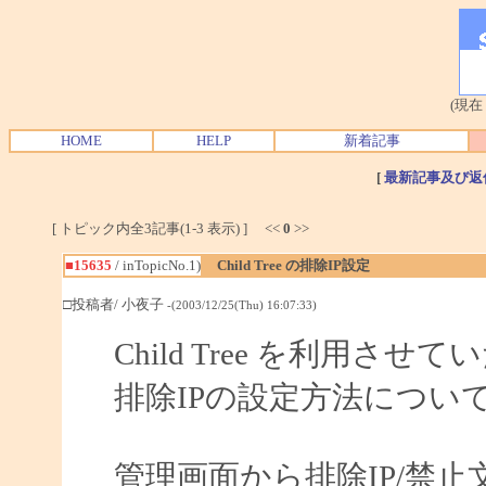
(現在
HOME
HELP
新着記事
[
最新記事及び返
[ トピック内全3記事(1-3 表示) ] <<
0
>>
■15635
/ inTopicNo.1)
Child Tree の排除IP設定
□投稿者/ 小夜子
-(2003/12/25(Thu) 16:07:33)
Child Tree を利用さ
排除IPの設定方法につい
管理画面から排除IP/禁