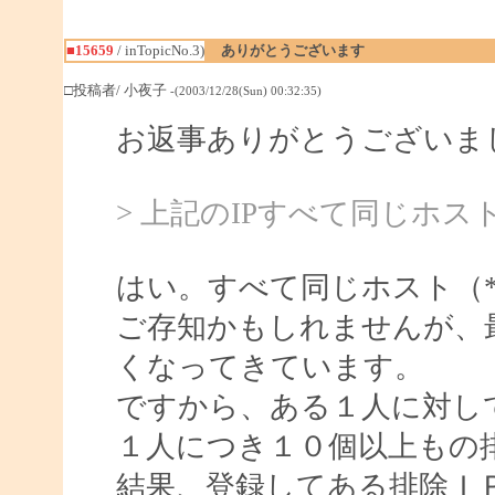
■15659
/ inTopicNo.3)
ありがとうございます
□投稿者/ 小夜子
-(2003/12/28(Sun) 00:32:35)
お返事ありがとうございました
> 上記のIPすべて同じホ
はい。すべて同じホスト（*.sndia
ご存知かもしれませんが、
くなってきています。
ですから、ある１人に対し
１人につき１０個以上もの
結果、登録してある排除Ｉ