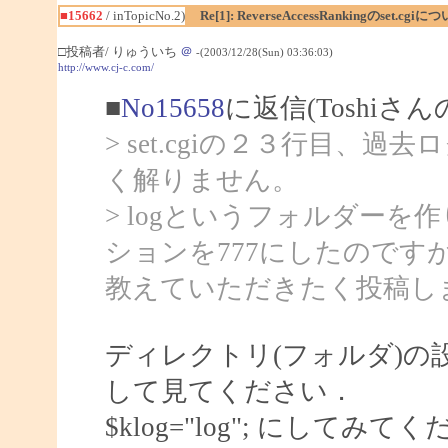
■15662
/ inTopicNo.2)
Re[1]: ReverseAccessRankingのset.cgi
□投稿者/ りゅういち
＠
-(2003/12/28(Sun) 03:36:03)
http://www.cj-c.com/
■
No15658
に返信(Toshiさん
> set.cgiの２３行目
く解りません。
> logというフォルダーを作り、
ションを777にしたので
教えていただきたく投稿し
ディレクトリ(フォルダ)
して見てください．
$klog="log"; にしてみて