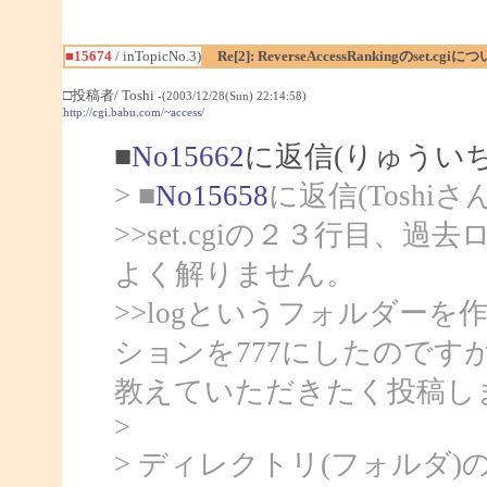
■15674
/ inTopicNo.3)
Re[2]: ReverseAccessRankingのset.cgi
□投稿者/ Toshi
-(2003/12/28(Sun) 22:14:58)
http://cgi.babu.com/~access/
■
No15662
に返信(りゅうい
> ■
No15658
に返信(Toshiさ
>>set.cgiの２３行目
よく解りません。
>>logというフォルダーを作り、
ションを777にしたので
教えていただきたく投稿し
>
> ディレクトリ(フォルダ