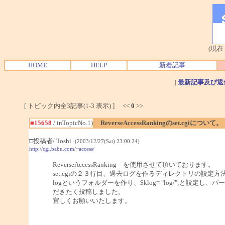
(現在
HOME
HELP
新着記事
[
最新記事及び返
[ トピック内全3記事(1-3 表示) ] <<
0
>>
■15658
/ inTopicNo.1)
ReverseAccessRankingのset.cgiについて。
□投稿者/ Toshi
-(2003/12/27(Sat) 23:00:24)
http://cgi.babu.com/~access/
ReverseAccessRanking を使用させて頂いております。
set.cgiの２３行目、過去ログを作るディレクトリの設定
logというフォルダーを作り、$klog= "log/";と設
だきたく投稿しました。
宜しくお願いいたします。