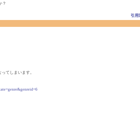
すか？
引用
ラ－になってしまいます。
state=genre&genreid=6