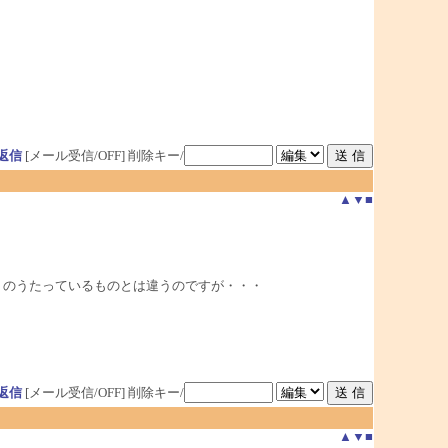
返信
[メール受信/OFF]
削除キー/
▲
▼
■
バ－のうたっているものとは違うのですが・・・
返信
[メール受信/OFF]
削除キー/
▲
▼
■