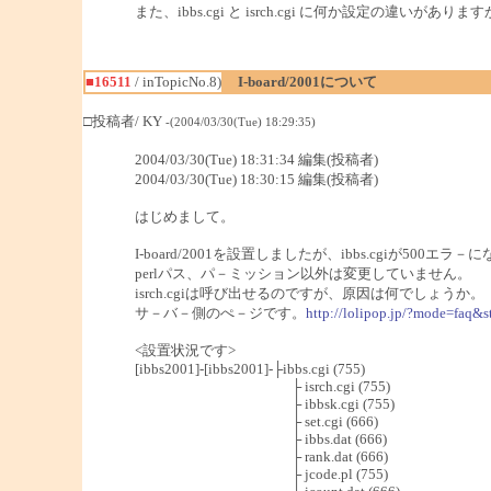
また、ibbs.cgi と isrch.cgi に何か設定の違いがありま
■16511
/ inTopicNo.8)
I-board/2001について
□投稿者/ KY
-(2004/03/30(Tue) 18:29:35)
2004/03/30(Tue) 18:31:34 編集(投稿者)
2004/03/30(Tue) 18:30:15 編集(投稿者)
はじめまして。
I-board/2001を設置しましたが、ibbs.cgiが500エ
perlパス、パ－ミッション以外は変更していません。
isrch.cgiは呼び出せるのですが、原因は何でしょうか。
サ－バ－側のぺ－ジです。
http://lolipop.jp/?mode=faq&
<設置状況です>
[ibbs2001]-[ibbs2001]-├ibbs.cgi (755)
├ isrch.cgi (755)
├ ibbsk.cgi (755)
├ set.cgi (666)
├ ibbs.dat (666)
├ rank.dat (666)
├ jcode.pl (755)