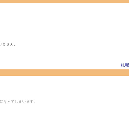
りません。
引用
00エラ－になってしまいます。
。