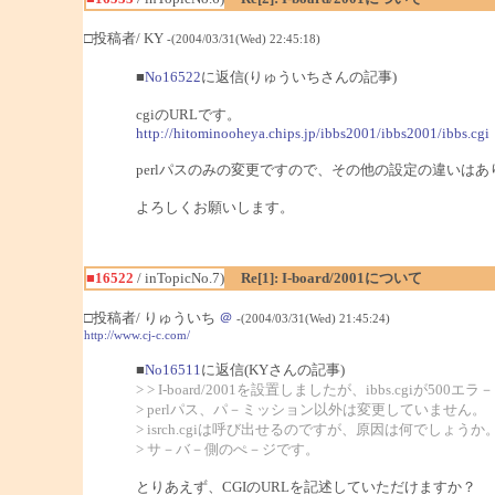
□投稿者/ KY
-(2004/03/31(Wed) 22:45:18)
■
No16522
に返信(りゅういちさんの記事)
cgiのURLです。
http://hitominooheya.chips.jp/ibbs2001/ibbs2001/ibbs.cgi
perlパスのみの変更ですので、その他の設定の違いはあ
よろしくお願いします。
■16522
/ inTopicNo.7)
Re[1]: I-board/2001について
□投稿者/ りゅういち
＠
-(2004/03/31(Wed) 21:45:24)
http://www.cj-c.com/
■
No16511
に返信(KYさんの記事)
> > I-board/2001を設置しましたが、ibbs.cgiが5
> perlパス、パ－ミッション以外は変更していません。
> isrch.cgiは呼び出せるのですが、原因は何でしょうか
> サ－バ－側のぺ－ジです。
とりあえず、CGIのURLを記述していただけますか？