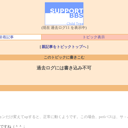
(現在 過去ログ11 を表示中)
新着記事
トピック表示
[
親記事をトピックトップへ
]
このトピックに書きこむ
過去ログには書き込み不可
ションだけ変えてupすると、正常に動くようです。この場合、perlパスは、
ですね（＾＾；