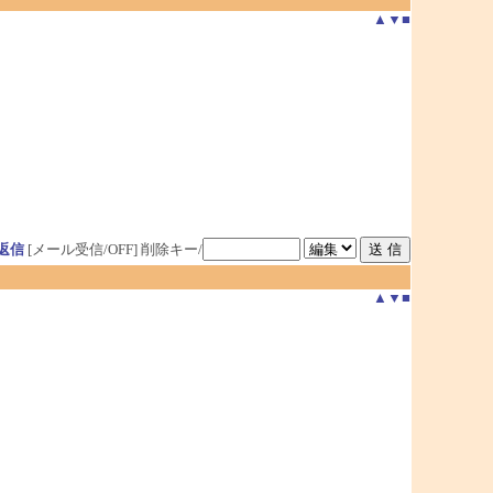
▲
▼
■
返信
[メール受信/OFF]
削除キー/
▲
▼
■