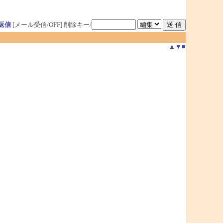
返信
[メール受信/OFF]
削除キー/
▲
▼
■