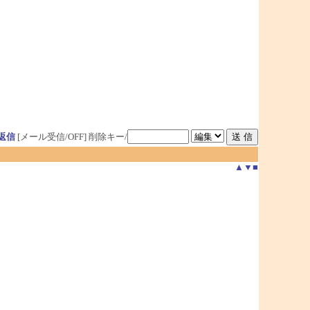
返信
[メール受信/OFF]
削除キー/
▲
▼
■