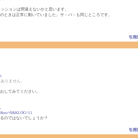
パ－ミッションは間違えないかと思います。
のときは正常に動いていました。サ－バ－も同じところです。
引用
i
いはありません。
おしてみてください。
。
6391&no=0&KLOG=11
るのではないでしょうか？
引用