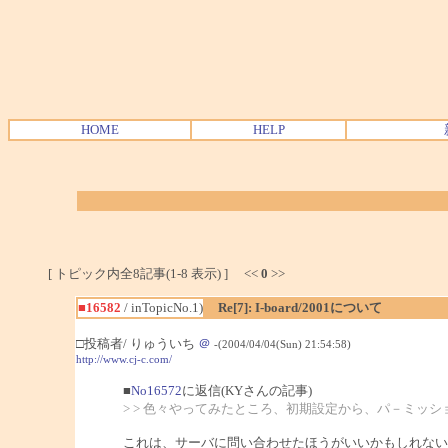
HOME
HELP
[ トピック内全8記事(1-8 表示) ] <<
0
>>
■16582
/ inTopicNo.1)
Re[7]: I-board/2001について
□投稿者/ りゅういち
＠
-(2004/04/04(Sun) 21:54:58)
http://www.cj-c.com/
■
No16572
に返信(KYさんの記事)
> > 色々やってみたところ、初期設定から、パ－ミッ
これは、サーバに問い合わせたほうがいいかもしれない