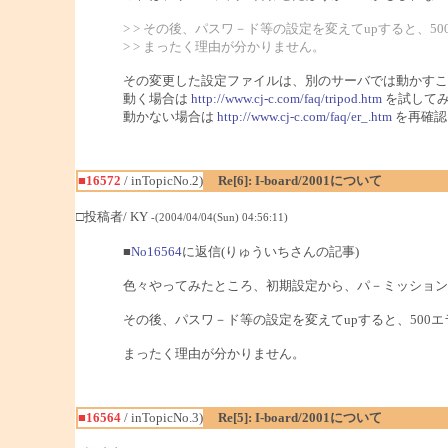
> > その後、パスワ－ド等の設定を変えてupすると、5
> > まったく理由が分かりません。
その変更した設定ファイルは、別のサーバでは動かすこ
動く場合は
http://www.cj-c.com/faq/tripod.htm
を試してみ
動かない場合は
http://www.cj-c.com/faq/er_.htm
を再確認
■16572
/ inTopicNo.2)
Re[6]: I-board/2001について
□投稿者/ KY
-(2004/04/04(Sun) 04:56:11)
■
No16564
に返信(りゅういちさんの記事)
色々やってみたところ、初期設定から、パ－ミッションだ
その後、パスワ－ド等の設定を変えてupすると、500
まったく理由が分かりません。
■16564
/ inTopicNo.3)
Re[5]: I-board/2001について