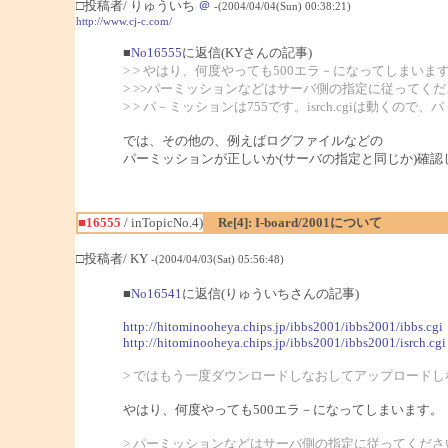
□投稿者/ りゅういち
＠
-(2004/04/04(Sun) 00:38:21)
http://www.cj-c.com/
■
No16555
に返信(KYさんの記事)
> > やはり、何度やっても500エラ－になってしまいま
> >>パーミッションなどはサーバ側の指定に従ってく
> > パ－ミッションは755です。isrch.cgiは動く
では、その他の、例えばログファイルなどの
パーミッションが正しいか(サーバの指定と同じか)確認
■16555
/ inTopicNo.4)
Re[4]: I-board/2001について
□投稿者/ KY
-(2004/04/03(Sat) 05:56:48)
■
No16541
に返信(りゅういちさんの記事)
http://hitominooheya.chips.jp/ibbs2001/ibbs2001/ibbs.cgi
http://hitominooheya.chips.jp/ibbs2001/ibbs2001/isrch.cgi
> ではもう一度ダウンロードしなおしてアップロード
やはり、何度やっても500エラ－になってしまいます。
> パーミッションなどはサーバ側の指定に従ってくださ