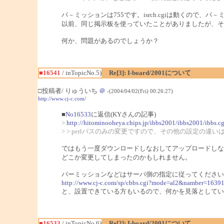
パ－ミッションは755です。isrch.cgiは動くので、
以前、同じ掲示板を使っていたことがありましたが、そ
何か、問題があるのでしょうか？
■16541
/ inTopicNo.5)
Re[3]: I-board/2001について
□投稿者/ りゅういち
＠
-(2004/04/02(Fri) 00:26:27)
http://www.cj-c.com/
■
No16533
に返信(KYさんの記事)
>
http://hitominooheya.chips.jp/ibbs2001/ibbs2001/ibbs.cg
> > perlパスのみの変更ですので、その他の設定の違
ではもう一度ダウンロードしなおしてアップロードしな
どこか変更してしまったのかもしれません。
パーミッションなどはサーバ側の指定に従ってください
http://www.cj-c.com/sp/cbbs.cgi?mode=al2&namber=1
と、設置できている方もいるので、何かを見落としてい
■16533
/ inTopicNo.6)
Re[2]: I-board/2001について