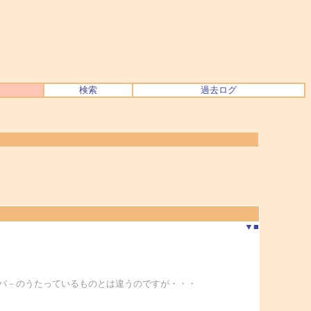
検索
過去ログ
▼
■
サ－バ－のうたっているものとは違うのですが・・・