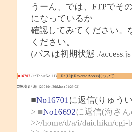
うーん、では、FTPでその
になっているか
確認してみてください。
ください。
(パスは初期状態 ./access.
■16707
/ inTopicNo.11)
Re[10]: Reverse Accessについて
□投稿者/ 海
-(2004/04/26(Mon) 01:29:03)
■
No16701
に返信(りゅう
> ■
No16692
に返信(海さん
>>/home/d/a/i/daichikn/cgi-b