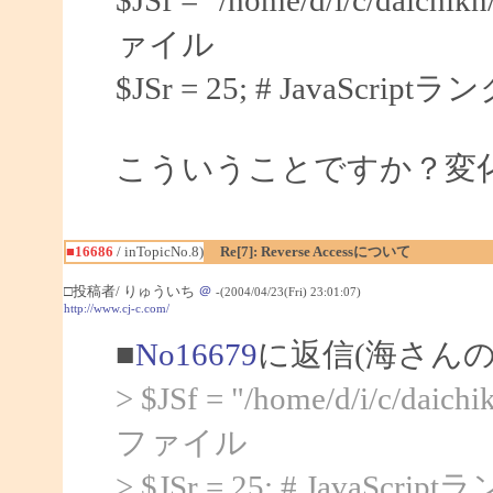
ァイル
$JSr = 25; # JavaScrip
こういうことですか？変化
■16686
/ inTopicNo.8)
Re[7]: Reverse Accessについて
□投稿者/ りゅういち
＠
-(2004/04/23(Fri) 23:01:07)
http://www.cj-c.com/
■
No16679
に返信(海さんの
> $JSf = "/home/d/i/c/daichi
ファイル
> $JSr = 25; # JavaScr