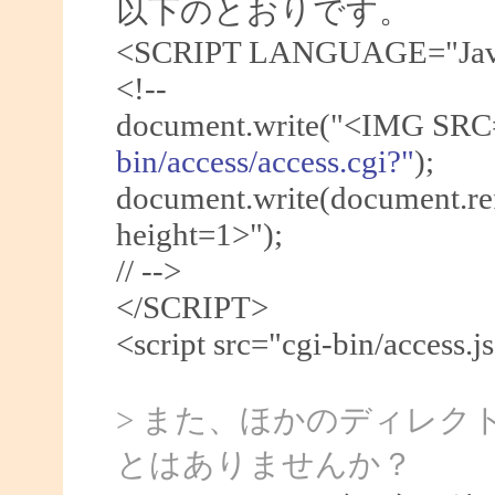
以下のとおりです。
<SCRIPT LANGUAGE="Java
<!--
document.write("<IMG SRC
bin/access/access.cgi?"
);
document.write(document.re
height=1>");
// -->
</SCRIPT>
<script src="cgi-bin/access.j
> また、ほかのディレク
とはありませんか？