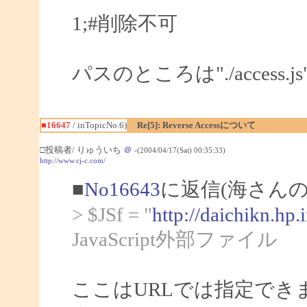
1;#削除不可
パスのところは"./acces
■16647
/ inTopicNo.6)
Re[5]: Reverse Accessについて
□投稿者/ りゅういち
＠
-(2004/04/17(Sat) 00:35:33)
http://www.cj-c.com/
■
No16643
に返信(海さんの
> $JSf = "
http://daichikn.hp.
JavaScript外部ファイル
ここはURLでは指定でき