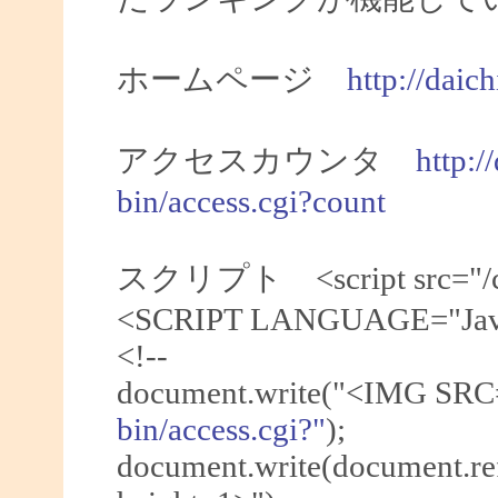
ホームページ
http://daic
アクセスカウンタ
http:/
bin/access.cgi?count
スクリプト <script src="/cgi-
<SCRIPT LANGUAGE="Java
<!--
document.write("<IMG SRC
bin/access.cgi?"
);
document.write(document.re