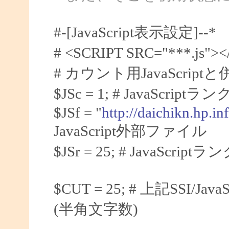
#-[JavaScript表示設定]--*
# <SCRIPT SRC="***.js
# カウント用JavaScrip
$JSc = 1; # JavaScri
$JSf = "
http://daichikn.hp.inf
JavaScript外部ファイル
$JSr = 25; # JavaScrip
$CUT = 25; # 上記SSI
(半角文字数)