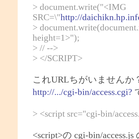
> document.write("<IMG
SRC=\"
http://daichikn.hp.in
> document.write(document.r
height=1>");
> // -->
> </SCRIPT>
これURLちがいませんか
http://.../cgi-bin/access.cgi?
> <script src="cgi-bin/access
<script>の cgi-bin/a