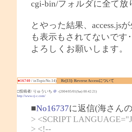
cgi-bin/フォルダに全
とやった結果、access
も表示もされてないです･
よろしくお願いします。
■16740
/ inTopicNo.14)
Re[13]: Reverse Accessについて
□投稿者/ りゅういち
＠
-(2004/05/01(Sat) 00:42:21)
http://www.cj-c.com/
■
No16737
に返信(海さんの
> <SCRIPT LANGUAGE="Ja
> <!--