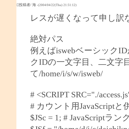
□投稿者/ 海
-(2004/04/22(Thu) 21:51:12)
レスが遅くなって申し訳
絶対パス
例えばiswebベーシックID
クIDの一文字目、二文字
て/home/i/s/w/isweb/
# <SCRIPT SRC="./acces
# カウント用JavaScrip
$JSc = 1; # JavaScri
$JSf = "/home/d/i/c/daichik