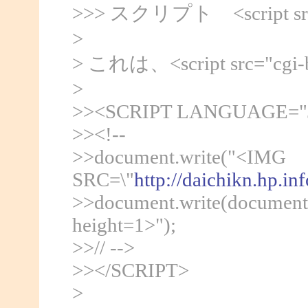
>>> スクリプト <script src="/
>
> これは、<script src="cgi-b
>
>><SCRIPT LANGUAGE="Ja
>><!--
>>document.write("<IMG
SRC=\"
http://daichikn.hp.in
>>document.write(document.
height=1>");
>>// -->
>></SCRIPT>
>