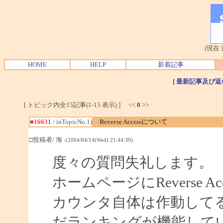
(現在
HOME
HELP
新着記事
[
最新記事及び返
[ トピック内全15記事(1-15 表示) ] <<
0
>>
■16631
/ inTopicNo.1)
Reverse Accessについて
□投稿者/ 海
-(2004/04/14(Wed) 21:44:39)
度々の質問失礼します。
ホームページにReverse
カウンタ自体は作動して
だランキングが機能して