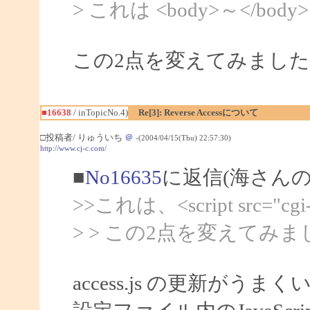
> これは <body>～</b
この2点を変えてみました
■16638
/ inTopicNo.4)
Re[3]: Reverse Accessについて
□投稿者/ りゅういち
＠
-(2004/04/15(Thu) 22:57:30)
http://www.cj-c.com/
■
No16635
に返信(海さんの
>>これは、<script src="cgi-b
> > この2点を変えてみ
access.js の更新が