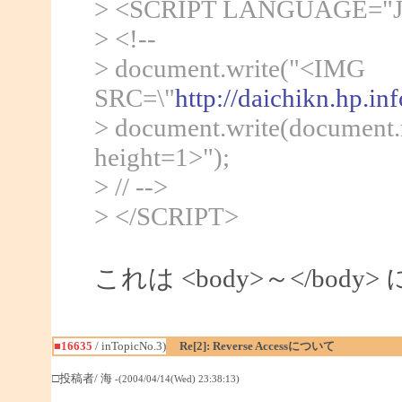
> <SCRIPT LANGUAGE="Ja
> <!--
> document.write("<IMG
SRC=\"
http://daichikn.hp.in
> document.write(document.r
height=1>");
> // -->
> </SCRIPT>
これは <body>～</bod
■16635
/ inTopicNo.3)
Re[2]: Reverse Accessについて
□投稿者/ 海
-(2004/04/14(Wed) 23:38:13)