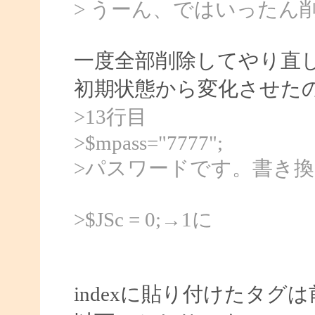
> うーん、ではいったん
一度全部削除してやり直
初期状態から変化させた
>13行目
>$mpass="7777";
>パスワードです。書き
>$JSc = 0;→1に
indexに貼り付けたタ