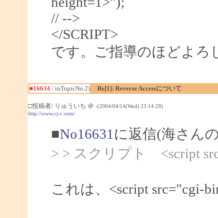
height=1>");
// -->
</SCRIPT>
です。ご指導のほどよろ
■16634
/ inTopicNo.2)
Re[1]: Reverse Accessについて
□投稿者/ りゅういち
＠
-(2004/04/14(Wed) 23:14:29)
http://www.cj-c.com/
■
No16631
に返信(海さんの
> > スクリプト <script src="/
これは、<script src="cgi-bin