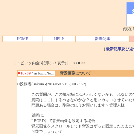
(現在
HOME
HELP
新着記事
[
最新記事及び返
[ トピック内全3記事(1-3 表示) ] <<
0
>>
■16789
/ inTopicNo.1)
背景画像について
□投稿者/ sakura
-(2004/05/13(Thu) 00:23:52)
この質問が、この掲示板にふさわしくないかもしれないの
質問はここにするべきなのかな？と思いカキコさせていた
問題ある場合は、削除のほうお願いします＞管理人様
質問は。
I-BORDにて背景画像を設定する場合。
背景画像をスクロールしても背景はずっと固定したままに
可能でしょうか？