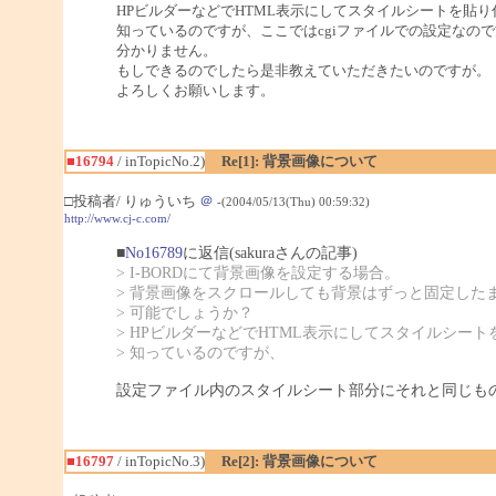
HPビルダーなどでHTML表示にしてスタイルシートを貼り
知っているのですが、ここではcgiファイルでの設定なの
分かりません。
もしできるのでしたら是非教えていただきたいのですが。
よろしくお願いします。
■16794
/ inTopicNo.2)
Re[1]: 背景画像について
□投稿者/ りゅういち
＠
-(2004/05/13(Thu) 00:59:32)
http://www.cj-c.com/
■
No16789
に返信(sakuraさんの記事)
> I-BORDにて背景画像を設定する場合。
> 背景画像をスクロールしても背景はずっと固定した
> 可能でしょうか？
> HPビルダーなどでHTML表示にしてスタイルシー
> 知っているのですが、
設定ファイル内のスタイルシート部分にそれと同じも
■16797
/ inTopicNo.3)
Re[2]: 背景画像について