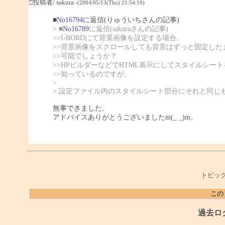
□投稿者/ sakura
-(2004/05/13(Thu) 21:54:19)
■
No16794
に返信(りゅういちさんの記事)
> ■
No16789
に返信(sakuraさんの記事)
>>I-BORDにて背景画像を設定する場合。
>>背景画像をスクロールしても背景はずっと固定した
>>可能でしょうか？
>>HPビルダーなどでHTML表示にしてスタイルシー
>>知っているのですが、
>
> 設定ファイル内のスタイルシート部分にそれと同じ
無事できました。
アドバイスありがとうございましたm(_ _)m。
トピック
この
過去ロ