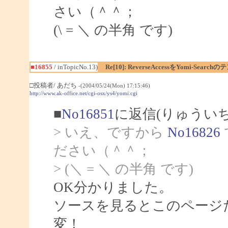
さい（＾＾；
(\ = ＼ の半角 です)
■16855
/ inTopicNo.13)
Re[10]: ReverseAccessをYomi-Se
□投稿者/ あだち
-(2004/05/24(Mon) 17:15:46)
http://www.ak-office.net/cgi-osx/ys4/yomi.cgi
■
No16851
に返信(りゅうい
> いえ、ですから
No16826
ださい（＾＾；
> (＼ = ＼ の半角 です)
OK分かりました。
ソースを見るとこのページ
変！