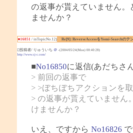
の返事が貰えていません。
ませんか？
■16851
/ inTopicNo.12)
Re[9]: ReverseAccessをYomi-Sea
□投稿者/ りゅういち
＠
-(2004/05/24(Mon) 00:40:28)
http://www.cj-c.com/
■
No16850
に返信(あだちさん
> 前回の返事で
> >ぼちぼちアクションを
> の返事が貰えていませ
けませんか？
いえ、ですから
No16826
で