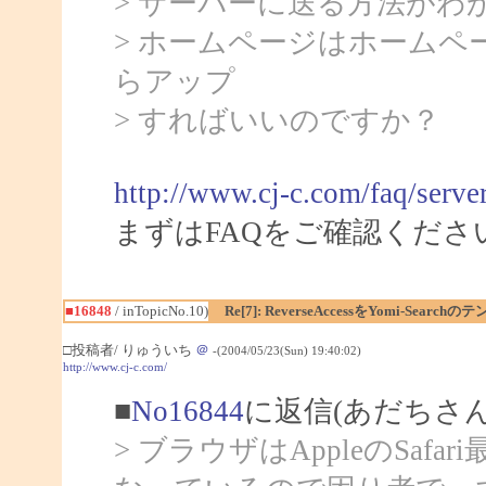
> サーバーに送る方法がわ
> ホームページはホーム
らアップ
> すればいいのですか？
http://www.cj-c.com/faq/serve
まずはFAQをご確認くださ
■16848
/ inTopicNo.10)
Re[7]: ReverseAccessをYomi-Sea
□投稿者/ りゅういち
＠
-(2004/05/23(Sun) 19:40:02)
http://www.cj-c.com/
■
No16844
に返信(あだちさん
> ブラウザはAppleのSaf