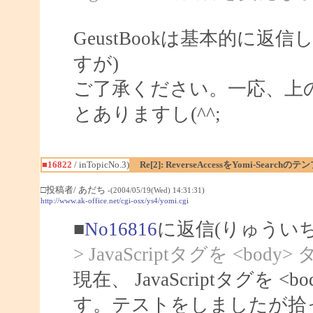
GeustBookは基本的に
すが)
ご了承ください。一応、上
とありますし(^^;
■16822
/ inTopicNo.3)
Re[2]: ReverseAccessをYomi-Sear
□投稿者/ あだち
-(2004/05/19(Wed) 14:31:31)
http://www.ak-office.net/cgi-osx/ys4/yomi.cgi
■
No16816
に返信(りゅうい
> JavaScriptタグを <
現在、 JavaScriptタグを
す。テストをしましたが拾