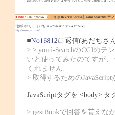
gestBookで回答を貰えなかったのでこちらに投稿しました
■16816
/ inTopicNo.2)
Re[1]: ReverseAccessをYomi-Sear
□投稿者/ りゅういち
＠
-(2004/05/18(Tue) 17:24:53)
http://www.cj-c.com/
■
No16812
に返信(あだちさん
> > yomi-SearchのCGI
いと使ってみたのですが、うま
くれません。
> 取得するためのJavaScr
JavaScriptタグを <bo
> gestBookで回答を