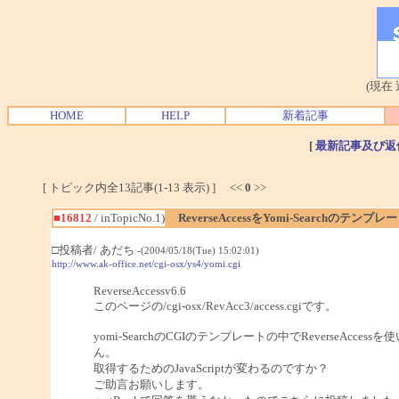
(現在
HOME
HELP
新着記事
[
最新記事及び返
[ トピック内全13記事(1-13 表示) ] <<
0
>>
■16812
/ inTopicNo.1)
ReverseAccessをYomi-Searchのテン
□投稿者/ あだち
-(2004/05/18(Tue) 15:02:01)
http://www.ak-office.net/cgi-osx/ys4/yomi.cgi
ReverseAccessv6.6
このページの/cgi-osx/RevAcc3/access.cgiです。
yomi-SearchのCGIのテンプレートの中でReverseAc
ん。
取得するためのJavaScriptが変わるのですか？
ご助言お願いします。