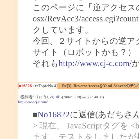
このページに「逆アクセスの
osx/RevAcc3/access.
クしています。
今回、２サイトからの逆ア
サイト（ロボットかも？）
それも
http://www.cj-c.com/
■16826
/ inTopicNo.4)
Re[3]: ReverseAccessをYomi-Sear
□投稿者/ りゅういち
＠
-(2004/05/19(Wed) 23:40:35)
http://www.cj-c.com/
■
No16822
に返信(あだちさん
> 現在、 JavaScriptタ
ます。テストをしましたが