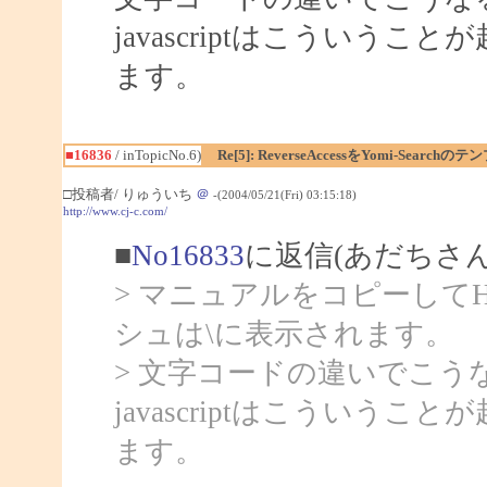
javascriptはこうい
ます。
■16836
/ inTopicNo.6)
Re[5]: ReverseAccessをYomi-Sear
□投稿者/ りゅういち
＠
-(2004/05/21(Fri) 03:15:18)
http://www.cj-c.com/
■
No16833
に返信(あだちさん
> マニュアルをコピーして
シュは\に表示されます。
> 文字コードの違いでこ
javascriptはこうい
ます。