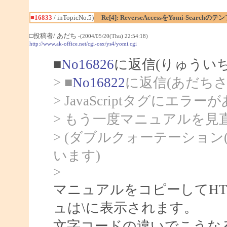
■16833
/ inTopicNo.5)
Re[4]: ReverseAccessをYomi-Sear
□投稿者/ あだち
-(2004/05/20(Thu) 22:54:18)
http://www.ak-office.net/cgi-osx/ys4/yomi.cgi
■
No16826
に返信(りゅうい
> ■
No16822
に返信(あだちさ
> JavaScriptタグにエラ
> もう一度マニュアルを
> (ダブルクォーテーショ
います)
>
マニュアルをコピーしてH
ュは\に表示されます。
文字コードの違いでこうな