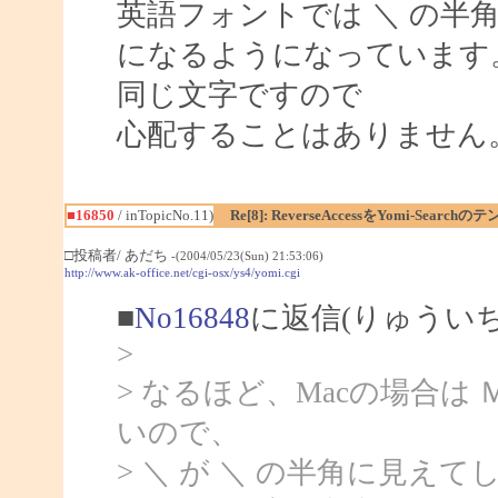
英語フォントでは ＼ の半
になるようになっています
同じ文字ですので
心配することはありません
■16850
/ inTopicNo.11)
Re[8]: ReverseAccessをYomi-Sea
□投稿者/ あだち
-(2004/05/23(Sun) 21:53:06)
http://www.ak-office.net/cgi-osx/ys4/yomi.cgi
■
No16848
に返信(りゅうい
>
> なるほど、Macの場合は
いので、
> ＼ が ＼ の半角に見え