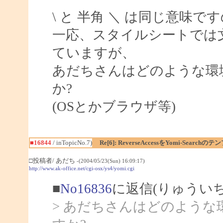
\ と 半角 ＼ は同じ意味
一応、スタイルシートでは文
ていますが、
あだちさんはどのような環
か?
(OSとかブラウザ等)
■16844
/ inTopicNo.7)
Re[6]: ReverseAccessをYomi-Sear
□投稿者/ あだち
-(2004/05/23(Sun) 16:09:17)
http://www.ak-office.net/cgi-osx/ys4/yomi.cgi
■
No16836
に返信(りゅうい
> あだちさんはどのよう