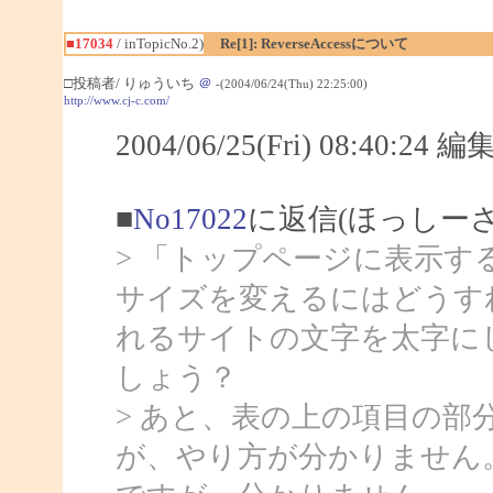
■17034
/ inTopicNo.2)
Re[1]: ReverseAccessについて
□投稿者/ りゅういち
＠
-(2004/06/24(Thu) 22:25:00)
http://www.cj-c.com/
2004/06/25(Fri) 08:40:24
■
No17022
に返信(ほっしー
> 「トップページに表示
サイズを変えるにはどうす
れるサイトの文字を太字に
しょう？
> あと、表の上の項目の
が、やり方が分かりません