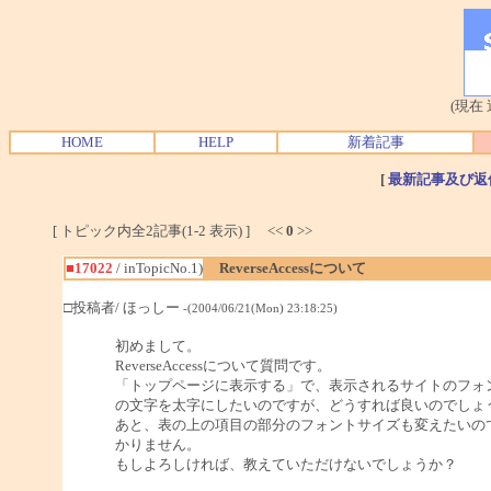
(現在
HOME
HELP
新着記事
[
最新記事及び返
[ トピック内全2記事(1-2 表示) ] <<
0
>>
■17022
/ inTopicNo.1)
ReverseAccessについて
□投稿者/ ほっしー
-(2004/06/21(Mon) 23:18:25)
初めまして。
ReverseAccessについて質問です。
「トップページに表示する」で、表示されるサイトのフォ
の文字を太字にしたいのですが、どうすれば良いのでしょ
あと、表の上の項目の部分のフォントサイズも変えたいの
かりません。
もしよろしければ、教えていただけないでしょうか？