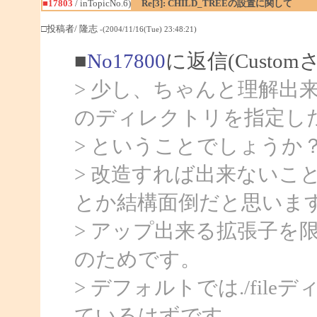
■17803
/ inTopicNo.6)
Re[3]: CHILD_TREEの設置に関して
□投稿者/ 隆志
-(2004/11/16(Tue) 23:48:21)
■
No17800
に返信(Custo
> 少し、ちゃんと理解出
のディレクトリを指定し
> ということでしょうか
> 改造すれば出来ないこ
とか結構面倒だと思いま
> アップ出来る拡張子を
のためです。
> デフォルトでは./fi
ているはずです。