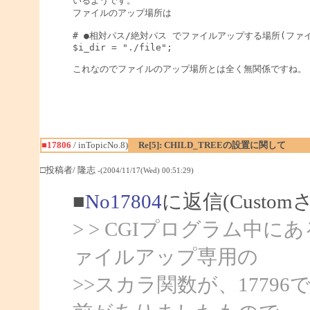
いるようです。

ファイルのアップ場所は

# ●相対パス/絶対パス でファイルアップする場所(ファイ
$i_dir = "./file";

■17806
/ inTopicNo.8)
Re[5]: CHILD_TREEの設置に関して
□投稿者/ 隆志
-(2004/11/17(Wed) 00:51:29)
■
No17804
に返信(Custo
> > CGIプログラム中
ァイルアップ専用の
>>スカラ関数が、1779