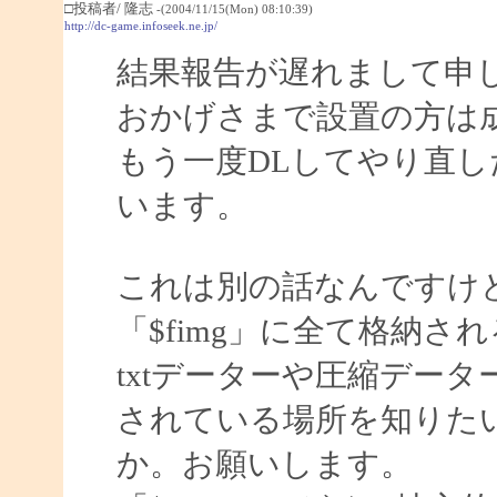
□投稿者/ 隆志
-(2004/11/15(Mon) 08:10:39)
http://dc-game.infoseek.ne.jp/
結果報告が遅れまして申
おかげさまで設置の方は
もう一度DLしてやり直
います。
これは別の話なんですけ
「$fimg」に全て格納さ
txtデーターや圧縮デー
されている場所を知りた
か。お願いします。