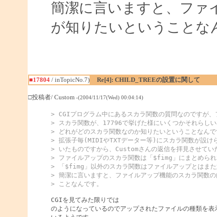
簡潔に言いますと、ファ
が知りたいということな
■17804
/ inTopicNo.7)
Re[4]: CHILD_TREEの設置に関して
□投稿者/ Custom
-(2004/11/17(Wed) 00:04:14)
> CGIプログラム中にあるスカラ関数の質問なのですが
> スカラ関数が、17796で挙げた様にいくつかそれらし
> どれがどのスカラ関数なのか知りたいということなんで
> 拡張子毎(MIDIやTXTデーター等)にスカラ関数が設
> いたものですから、Customさんの返信を拝見させて
> ファイルアップのスカラ関数は「$fimg」にまとめられ
> 「$fimg」以外のスカラ関数はファイルアップとはま
> 簡潔に言いますと、ファイルアップ機能のスカラ関数
> ことなんです。
CGIを見てみた限りでは

のようになっているのでアップされたファイルの種類を表示