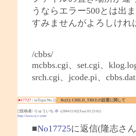
うならエラー500とは出
すみませんがよろしけれ
/cbbs/
mcbbs.cgi、set.cgi、klog.l
srch.cgi、jcode.pi、cbbs.dat
■17727
/ inTopicNo.2)
Re[1]: CHILD_TREEの設置に関して
□投稿者/ りゅういち
＠
-(2004/11/02(Tue) 03:23:02)
http://www.cj-c.com/
■
No17725
に返信(隆志さん