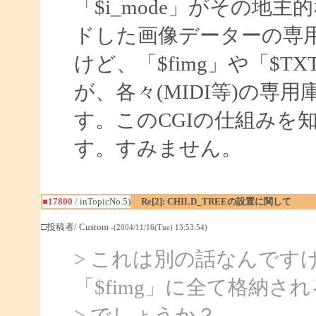
「$i_mode」がその地主
ドした画像データーの専用
けど、「$fimg」や「$TX
が、各々(MIDI等)の
す。このCGIの仕組みを
す。すみません。
■17800
/ inTopicNo.5)
Re[2]: CHILD_TREEの設置に関して
□投稿者/ Custom
-(2004/11/16(Tue) 13:53:54)
> これは別の話なんです
「$fimg」に全て格納さ
> でしょうか？