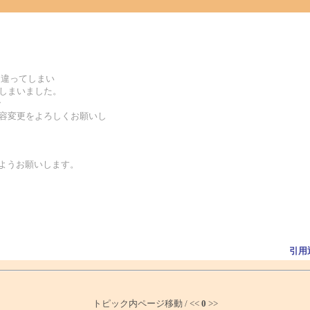
間違ってしまい
ってしまいました。
で
登録内容変更をよろしくお願いし
るようお願いします。
引用
トピック内ページ移動 / <<
0
>>