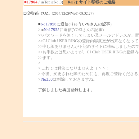
■17964
/ inTopicNo.3)
Re[2]: サイト移転のご連絡
□投稿者/ YOZI
-(2004/12/29(Wed) 09:32:27)
■
No17956
に返信(りゅういちさんの記事)
> ■
No17955
に返信(YOZIさんの記事)
>>パスワードを無くしてしまい又メールアドレスが、
>>CJ Club USER RINGの登録内容変更が出来なくな
>>申し訳ありませんが下記のサイトに移転しましたの
>>お手数とは思いますが、CJ Club USER RINGの
>>ます。
>
> これでは解決になりませんよ（＾＾；
> 今後、変更された際のためにも、再度ご登録くださ
>
No350
は削除しておきますね。
了解しました再度登録します。