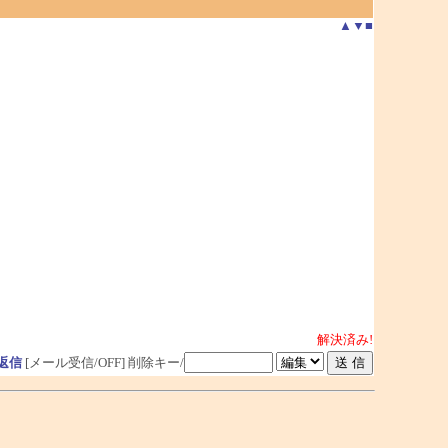
▲
▼
■
解決済み!
返信
[メール受信/OFF]
削除キー/