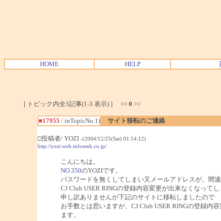
HOME
HELP
[ トピック内全3記事(1-3 表示) ] <<
0
>>
■17955
/ inTopicNo.1)
サイト移転のご連絡
□投稿者/ YOZI
-(2004/12/25(Sat) 01:14:12)
http://yozi.web.infoseek.co.jp/
こんにちは。
NO.350
のYOZIです。
パスワードを無くしてしまい又メールアドレスが、間違
CJ Club USER RINGの登録内容変更が出来なくなっ
申し訳ありませんが下記のサイトに移転しましたので
お手数とは思いますが、CJ Club USER RINGの登
ます。