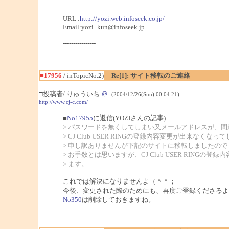
----------------
URL :
http://yozi.web.infoseek.co.jp/
Email:yozi_kun@infoseek.jp
----------------
■17956
/ inTopicNo.2)
Re[1]: サイト移転のご連絡
□投稿者/ りゅういち
＠
-(2004/12/26(Sun) 00:04:21)
http://www.cj-c.com/
■
No17955
に返信(YOZIさんの記事)
> パスワードを無くしてしまい又メールアドレスが、間
> CJ Club USER RINGの登録内容変更が出来なくな
> 申し訳ありませんが下記のサイトに移転しましたので
> お手数とは思いますが、CJ Club USER RINGの
> ます。
これでは解決になりませんよ（＾＾；
今後、変更された際のためにも、再度ご登録くださるよ
No350
は削除しておきますね。