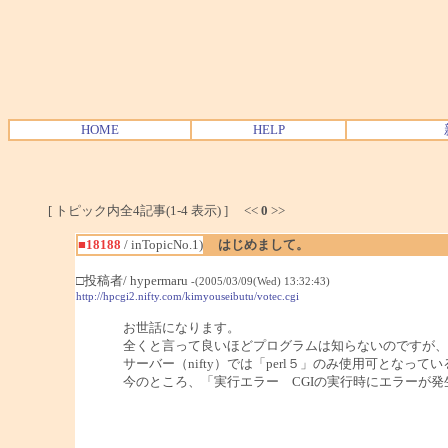
HOME
HELP
[ トピック内全4記事(1-4 表示) ] <<
0
>>
■18188
/ inTopicNo.1)
はじめまして。
□投稿者/ hypermaru
-(2005/03/09(Wed) 13:32:43)
http://hpcgi2.nifty.com/kimyouseibutu/votec.cgi
お世話になります。
全くと言って良いほどプログラムは知らないのですが、強
サーバー（nifty）では「perl５」のみ使用可となっ
今のところ、「実行エラー CGIの実行時にエラーが