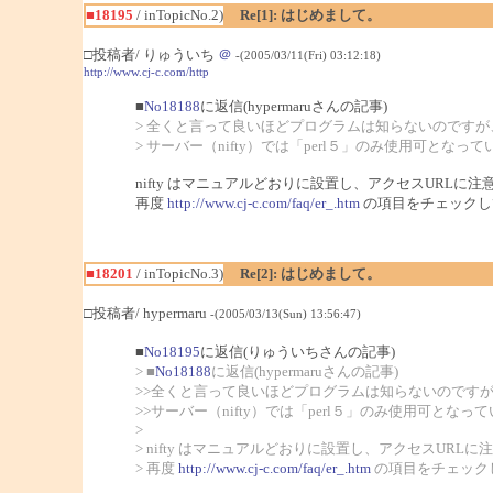
■18195
/ inTopicNo.2)
Re[1]: はじめまして。
□投稿者/ りゅういち
＠
-(2005/03/11(Fri) 03:12:18)
http://www.cj-c.com/http
■
No18188
に返信(hypermaruさんの記事)
> 全くと言って良いほどプログラムは知らないのですが、
> サーバー（nifty）では「perl５」のみ使用可とな
nifty はマニュアルどおりに設置し、アクセスURLに
再度
http://www.cj-c.com/faq/er_.htm
の項目をチェックし
■18201
/ inTopicNo.3)
Re[2]: はじめまして。
□投稿者/ hypermaru
-(2005/03/13(Sun) 13:56:47)
■
No18195
に返信(りゅういちさんの記事)
> ■
No18188
に返信(hypermaruさんの記事)
>>全くと言って良いほどプログラムは知らないのですが、
>>サーバー（nifty）では「perl５」のみ使用可と
>
> nifty はマニュアルどおりに設置し、アクセスURL
> 再度
http://www.cj-c.com/faq/er_.htm
の項目をチェック