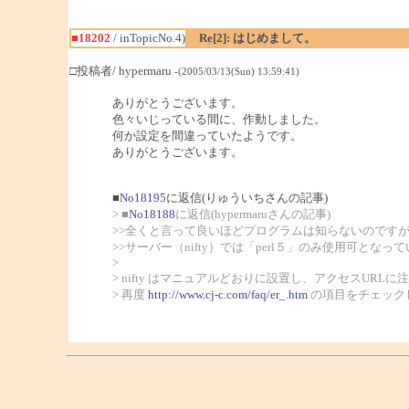
■18202
/ inTopicNo.4)
Re[2]: はじめまして。
□投稿者/ hypermaru
-(2005/03/13(Sun) 13:59:41)
ありがとうございます。
色々いじっている間に、作動しました。
何か設定を間違っていたようです。
ありがとうございます。
■
No18195
に返信(りゅういちさんの記事)
> ■
No18188
に返信(hypermaruさんの記事)
>>全くと言って良いほどプログラムは知らないのですが、
>>サーバー（nifty）では「perl５」のみ使用可と
>
> nifty はマニュアルどおりに設置し、アクセスURL
> 再度
http://www.cj-c.com/faq/er_.htm
の項目をチェック