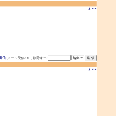
▲
▼
■
返信
[メール受信/OFF]
削除キー/
▲
▼
■