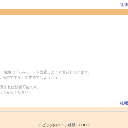
引用
強引に「votecom」を設置しようと奮闘しています。
なっているのですが、大丈夫でしょうか？
に注意すれば設置可能です。
してみてください。
引用
トピック内ページ移動 / <<
0
>>