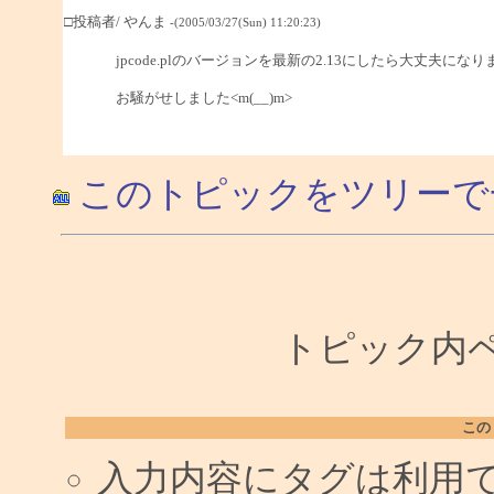
□投稿者/ やんま
-(2005/03/27(Sun) 11:20:23)
jpcode.plのバージョンを最新の2.13にしたら大丈夫になり
お騒がせしました<m(__)m>
このトピックをツリーで
トピック内ペー
この
入力内容にタグは利用