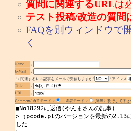
質問に関連するURL
は
テスト投稿/改造の質問
FAQを別ウィンドウで
く
Name
/
E-Mail
/
└> 関連するレス記事をメールで受信しますか?
/ アドレス
Title
/
URL
/
Comment/ 通常モード->
図表モード->
(適当に改行して下さ