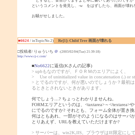
とすると、警告がでますよと本に書いてあったのですが
というコメントを発見し、-w をはずしたら、画面が壊れ
お騒がせしました。
■6624
/ inTopicNo.2)
Re[1]: Child Tree 画面が壊れる
□投稿者/ りゅういち
＠
-(2003/02/04(Tue) 21:39:18)
http://www.cj-c.com/
■
No6622
に返信(Kさんの記事)
> upbもなのですが、ＦＯＲＭのエリアによく、
> Use of uninitialized value in concatenation (.) or s
> とでるのですが、何が悪いのでしょうか？最初
るときとされないときがあります。
何でしょう…? ちょっとわかりませんね。
FORMエリアというのは、<taxtarea>～</textarea>や<in
にでるのですか? それとも、フォーム全体が置き換
何はともあれ、一部がそのようになるのはサーバ
とりあえず、URLを教えていただけますか?
> サーバーは、win2K,IIS。ブラウザはIE限定に