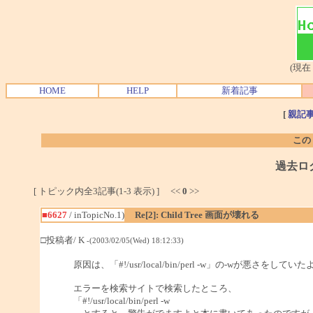
(現在
HOME
HELP
新着記事
[
親記
この
過去ロ
[ トピック内全3記事(1-3 表示) ] <<
0
>>
■6627
/ inTopicNo.1)
Re[2]: Child Tree 画面が壊れる
□投稿者/ K
-(2003/02/05(Wed) 18:12:33)
原因は、「#!/usr/local/bin/perl -w」の-wが悪さをして
エラーを検索サイトで検索したところ、
「#!/usr/local/bin/perl -w