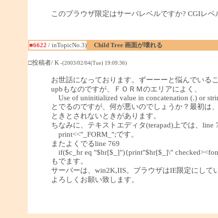
このブラウザ限定はサーバレベルですか? CGIレベ
■6622
/ inTopicNo.3)
Child Tree 画面が壊れる
□投稿者/ K
-(2003/02/04(Tue) 19:09:36)
お世話になっております。ずーーーと悩んでいる
upbもなのですが、ＦＯＲＭのエリアによく、
Use of uninitialized value in concatenation (.) or str
とでるのですが、何が悪いのでしょうか？最初は
ときとされないときがあります。
ちなみに、テキストエディタ(terapad)上では、line 
print<<"_FORM_";です。
またよくでるline 769
if($c_hr eq "$hr[$_]"){print"$hr[$_]\" checked><fon
もでます。
サーバーは、win2K,IIS。ブラウザはIE限定にし
よろしくお願い致します。