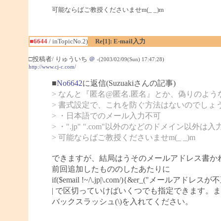
可能ならばご教授くださいませm(_ _)m
■6644
/ inTopicNo.2)
Re[1]: E-mail入力
□投稿者/ りゅういち
＠
-(2003/02/09(Sun) 17:47:28)
http://www.cj-c.com/
■
No6642
に返信(Suzuakiさんの記事)
> なんと『匿名@匿名.匿名』とか、偽りのよ
> 書式設定で、これを防ぐ方法はないのでしょ
> ・日本語でのメール入力不可
> ・".jp" ".com"以外のなどのドメイン以外は
> 可能ならばご教授くださいませm(_ _)m
できますが、結局はうそのメールアドレス書かれ
前回追加したもののしたあたりに
if($email !~/\.jp|\.com/){&er_("メールアドレスが
| で区切っていけばいくつでも指定できます。ま
バックスラッシュ(\)を入れてください。