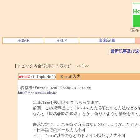
(現在
HOME
HELP
新着記事
[
最新記事及び返
[ トピック内全3記事(1-3 表示) ] <<
0
>>
■6642
/ inTopicNo.1)
E-mail入力
□投稿者/ Suzuaki
-(2003/02/08(Sat) 20:43:29)
http://www.suzuaki.adst.jp/
ChildTreeを愛用させてもらってます。
前回、この掲示板にてE-Mailを入力必須にする方法など
なんと『匿名@匿名.匿名』とか、偽りのような情報を書く
書式設定で、これを防ぐ方法はないのでしょうか。たとえ
・日本語でのメール入力不可
・".jp" ".com"以外のなどのドメイン以外は入力不可