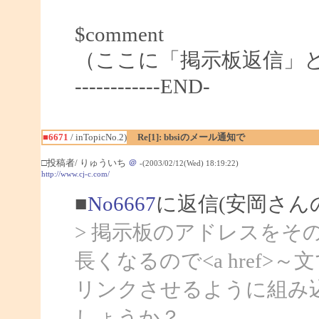
$comment
（ここに「掲示板返信」
------------END-
■6671
/ inTopicNo.2)
Re[1]: bbsiのメール通知で
□投稿者/ りゅういち
＠
-(2003/02/12(Wed) 18:19:22)
http://www.cj-c.com/
■
No6667
に返信(安岡さん
> 掲示板のアドレスをそ
長くなるので<a href
リンクさせるように組み
しょうか？