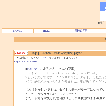
(現在
HOME
HELP
新着記事
■14655
/ )
Re[1]: I-BOARD 2001が設置できない。
□投稿者/ りゅういち
＠
-(2003/09/11(Thu) 22:29:31)
http://www.cj-c.com/
■
No14649
に返信(ハヤトさんの記事)
> メインＢＢＳ Content-type: text/html; charset=Shift_JIS
> というのがでます。メインＢＢＳは、タイトルだと思う
> どこがダメだったのかわかりません。誰が教えてくださ
これはおかしいですね。タイトル表示がループになってい
どこか中身を変更したりしましたか?
また、設定を変更した場合は直して初期状態のまま再度ア