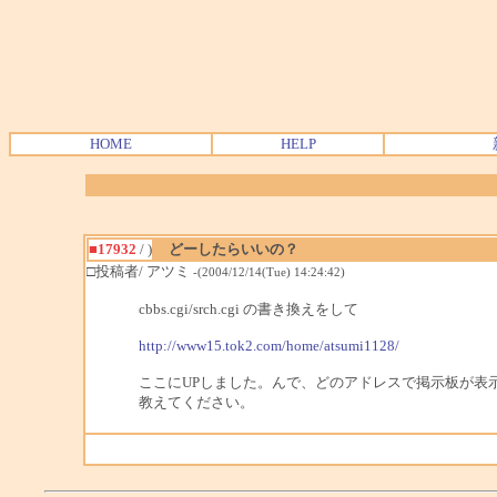
HOME
HELP
■17932
/ )
どーしたらいいの？
□投稿者/ アツミ
-(2004/12/14(Tue) 14:24:42)
cbbs.cgi/srch.cgi の書き換えをして
http://www15.tok2.com/home/atsumi1128/
ここにUPしました。んで、どのアドレスで掲示板が表
教えてください。