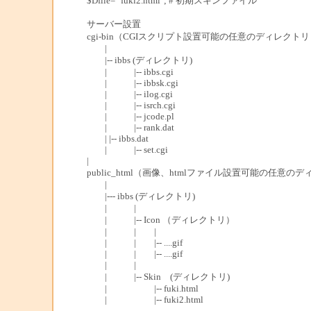
$Dfile= "fuki2.html"; # 初期スキンファイル
サーバー設置
cgi-bin（CGIスクリプト設置可能の任意のディレクトリ
|
|-- ibbs (ディレクトリ)
| |-- ibbs.cgi
| |-- ibbsk.cgi
| |-- ilog.cgi
| |-- isrch.cgi
| |-- jcode.pl
| |-- rank.dat
| |-- ibbs.dat
| |-- set.cgi
|
public_html（画像、htmlファイル設置可能の任意の
|
|--- ibbs (ディレクトリ)
| |
| |-- Icon （ディレクトリ）
| | |
| | |-- ....gif
| | |-- ....gif
| |
| |-- Skin (ディレクトリ)
| |-- fuki.html
| |-- fuki2.html