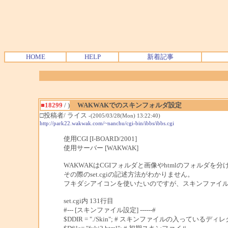
HOME
HELP
新着記事
■18299
/ )
WAKWAKでのスキンフォルダ設定
□投稿者/ ライス
-(2005/03/28(Mon) 13:22:40)
http://park22.wakwak.com/~nanchu/cgi-bin/ibbs/ibbs.cgi
使用CGI [I-BOARD/2001]
使用サーバー [WAKWAK]
WAKWAKはCGIフォルダと画像やhtmlのフォルダを
その際のset.cgiの記述方法がわかりません。
フキダシアイコンを使いたいのですが、スキンファイ
set.cgi内 131行目
#--- [スキンファイル設定] ------#
$DDIR = "./Skin"; # スキンファイルの入っているディ