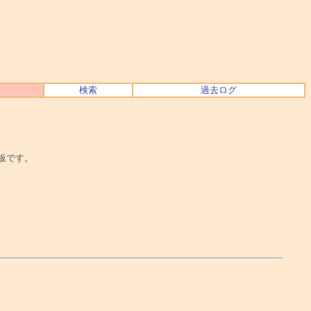
検索
過去ログ
示板です。