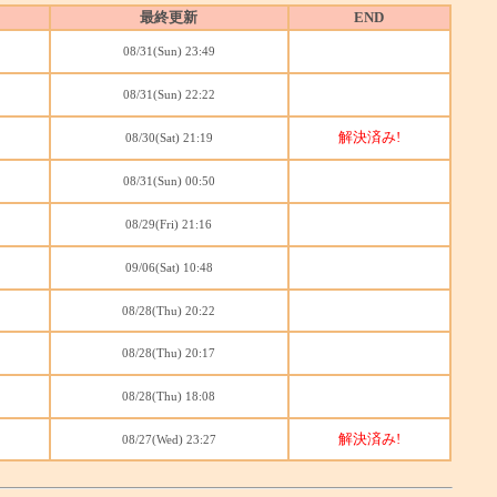
最終更新
END
08/31(Sun) 23:49
08/31(Sun) 22:22
解決済み!
08/30(Sat) 21:19
08/31(Sun) 00:50
08/29(Fri) 21:16
09/06(Sat) 10:48
08/28(Thu) 20:22
08/28(Thu) 20:17
08/28(Thu) 18:08
解決済み!
08/27(Wed) 23:27