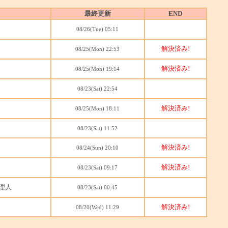
最終更新
END
08/26(Tue) 05:11
解決済み!
08/25(Mon) 22:53
解決済み!
08/25(Mon) 19:14
08/23(Sat) 22:54
解決済み!
08/25(Mon) 18:11
08/23(Sat) 11:52
解決済み!
08/24(Sun) 20:10
解決済み!
08/23(Sat) 09:17
理人
08/23(Sat) 00:45
解決済み!
08/20(Wed) 11:29