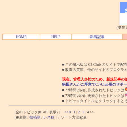
(現在
HOME
HELP
新着記事
■ この掲示板は CJ-Club のサイ
■ 改造の質問、他のサイトのプログラ
現在、管理人多忙のため、新規記事の
疾風さんがご厚意でCJ-Club用のサ
■ 72時間以内に作成されたトピックは
■ 72時間以内に更新されたトピックは
■ トピックタイトルをクリックすると
[ 全81トピック(81-81 表示) ]
<<
0
|
1
|
2
|
3
|
4
>>
[ 更新順 /
投稿順
/
レス数
] ←ソート方法変更