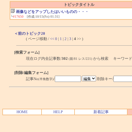
トピックタイトル
画像などをアップしたはいいものの・・・
└
#17650
[作成:10/15(Fri) 01:31]
＜前のトピック20
( ページ移動 /
<<
0
|
1
|
2
|
3
|
4
>> )
[検索フォーム]
現在ログ内全記事数/
302
から検索 キーワード
(親/81 レス/221)
[削除/編集フォーム]
記事No
/
削除キー/
(半角数字)
HOME
HELP
新着記事