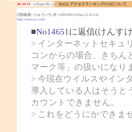
■14658
/ inTopicNo.2)
Re[1]: アクセスランキングCGIについて
□投稿者/ りゅういち
＠
-(2003/09/11(Thu) 22:41:23)
http://www.cj-c.com/
■
No14651
に返信(けんす
> インターネットセキュ
コンからの場合、きちん
マーク等」の扱いになり
> 今現在ウイルスやイン
導入している人はそうと
カウントできません。
> これをどうにかできま