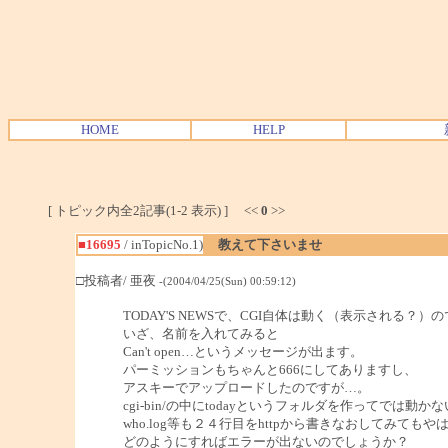
HOME
HELP
[ トピック内全2記事(1-2 表示) ] <<
0
>>
■16695
/ inTopicNo.1)
教えて下さいませ
□投稿者/ 亜夜
-(2004/04/25(Sun) 00:59:12)
TODAY'S NEWSで、CGI自体は動く（表示される？）
いざ、名前を入れてみると
Can't open…というメッセージが出ます。
パーミッションもちゃんと666にしてありますし、
アスキーでアップロードしたのですが…。
cgi-bin/の中にtodayというフォルダを作ってでは動
who.log等も２４行目をhttpから書きなおしてみても
どのようにすればエラーが出ないのでしょうか？