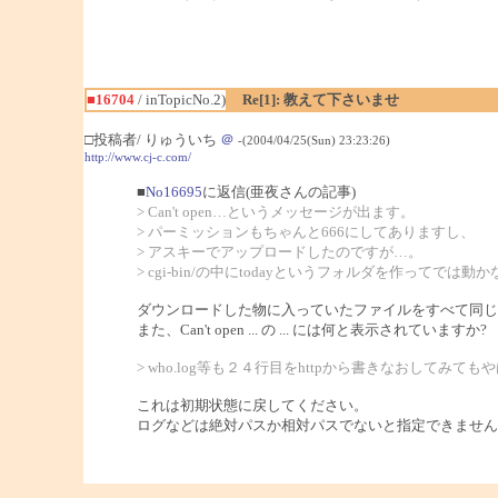
■16704
/ inTopicNo.2)
Re[1]: 教えて下さいませ
□投稿者/ りゅういち
＠
-(2004/04/25(Sun) 23:23:26)
http://www.cj-c.com/
■
No16695
に返信(亜夜さんの記事)
> Can't open…というメッセージが出ます。
> パーミッションもちゃんと666にしてありますし、
> アスキーでアップロードしたのですが…。
> cgi-bin/の中にtodayというフォルダを作ってでは
ダウンロードした物に入っていたファイルをすべて同じ
また、Can't open ... の ... には何と表示されていますか?
> who.log等も２４行目をhttpから書きなおしてみて
これは初期状態に戻してください。
ログなどは絶対パスか相対パスでないと指定できません