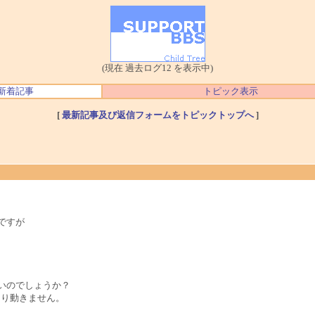
(現在 過去ログ12 を表示中)
新着記事
トピック表示
[
最新記事及び返信フォームをトピックトップへ
]
のですが
かないのでしょうか？
やはり動きません。