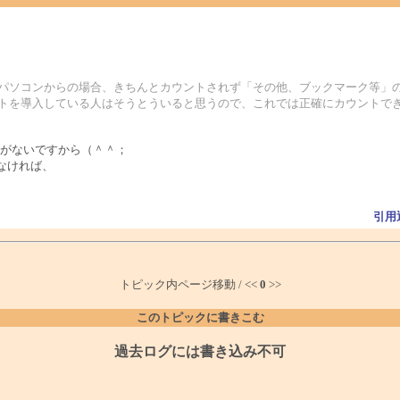
るパソコンからの場合、きちんとカウントされず「その他、ブックマーク等」
フトを導入している人はそうとういると思うので、これでは正確にカウントで
がないですから（＾＾；
なければ、
引用
トピック内ページ移動 / <<
0
>>
このトピックに書きこむ
過去ログには書き込み不可