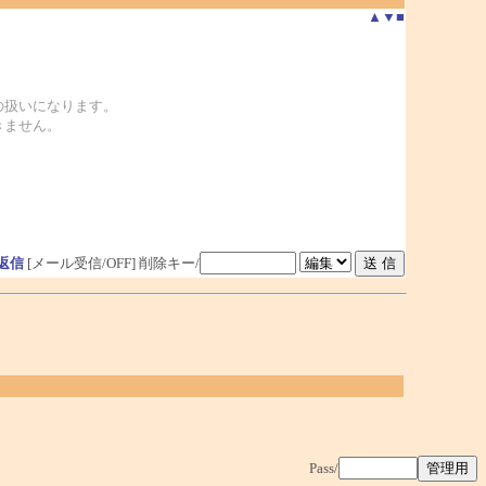
▲
▼
■
の扱いになります。
きません。
返信
[メール受信/OFF]
削除キー/
Pass/