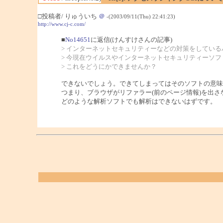
□投稿者/ りゅういち
＠
-(2003/09/11(Thu) 22:41:23)
http://www.cj-c.com/
■
No14651
に返信(けんすけさんの記事)
> インターネットセキュリティーなどの対策をしてい
> 今現在ウイルスやインターネットセキュリティーソ
> これをどうにかできませんか？
できないでしょう。できてしまってはそのソフトの意味
つまり、ブラウザがリファラー(前のページ情報)を出さ
どのような解析ソフトでも解析はできないはずです。