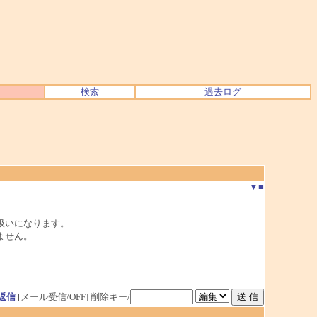
検索
過去ログ
▼
■
いになります。

せん。

返信
[メール受信/OFF]
削除キー/