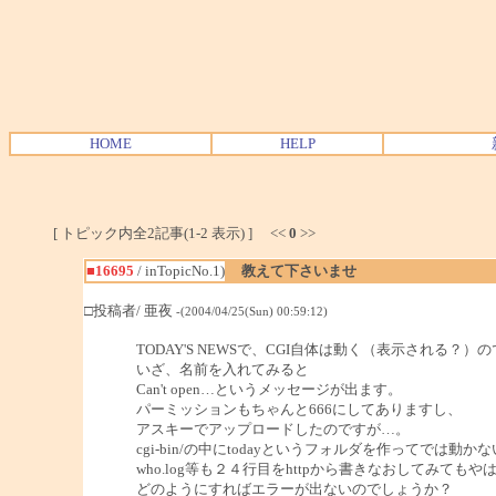
HOME
HELP
[ トピック内全2記事(1-2 表示) ] <<
0
>>
■16695
/ inTopicNo.1)
教えて下さいませ
□投稿者/ 亜夜
-(2004/04/25(Sun) 00:59:12)
TODAY'S NEWSで、CGI自体は動く（表示される？）
いざ、名前を入れてみると
Can't open…というメッセージが出ます。
パーミッションもちゃんと666にしてありますし、
アスキーでアップロードしたのですが…。
cgi-bin/の中にtodayというフォルダを作ってでは動
who.log等も２４行目をhttpから書きなおしてみても
どのようにすればエラーが出ないのでしょうか？