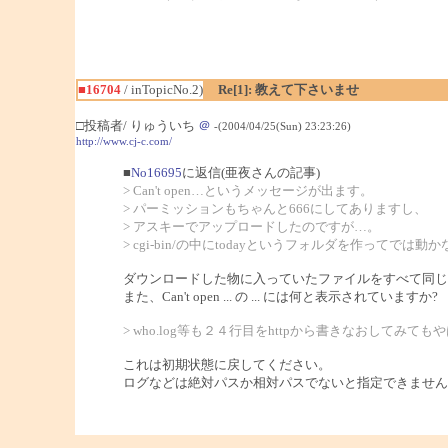
■16704
/ inTopicNo.2)
Re[1]: 教えて下さいませ
□投稿者/ りゅういち
＠
-(2004/04/25(Sun) 23:23:26)
http://www.cj-c.com/
■
No16695
に返信(亜夜さんの記事)
> Can't open…というメッセージが出ます。
> パーミッションもちゃんと666にしてありますし、
> アスキーでアップロードしたのですが…。
> cgi-bin/の中にtodayというフォルダを作ってでは
ダウンロードした物に入っていたファイルをすべて同じ
また、Can't open ... の ... には何と表示されていますか?
> who.log等も２４行目をhttpから書きなおしてみて
これは初期状態に戻してください。
ログなどは絶対パスか相対パスでないと指定できません