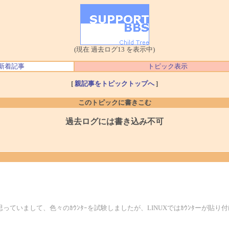
(現在 過去ログ13 を表示中)
新着記事
トピック表示
[
親記事をトピックトップへ
]
このトピックに書きこむ
過去ログには書き込み不可
うと思っていまして、色々のｶｳﾝﾀｰを試験しましたが、LINUXではｶｳﾝﾀーが