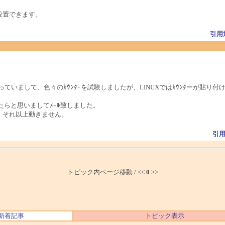
設置できます。
引用
思っていまして、色々のｶｳﾝﾀｰを試験しましたが、LINUXではｶｳﾝﾀーが貼
たらと思いましてﾒｰﾙ致しました。
が、それ以上動きません。
引
トピック内ページ移動 / <<
0
>>
新着記事
トピック表示