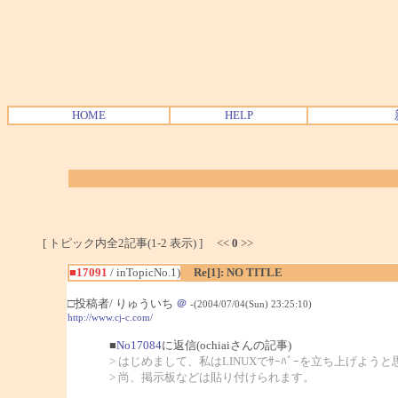
HOME
HELP
[ トピック内全2記事(1-2 表示) ] <<
0
>>
■17091
/ inTopicNo.1)
Re[1]: NO TITLE
□投稿者/ りゅういち
＠
-(2004/07/04(Sun) 23:25:10)
http://www.cj-c.com/
■
No17084
に返信(ochiaiさんの記事)
> はじめまして、私はLINUXでｻｰﾊﾞｰを立ち上げよ
> 尚、掲示板などは貼り付けられます。