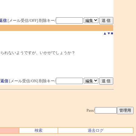
返信
[メール受信/OFF]
削除キー/
▲
▼
■
り付けられないようですが、いかがでしょうか？
用返信
[メール受信/ON]
削除キー/
Pass/
検索
過去ログ