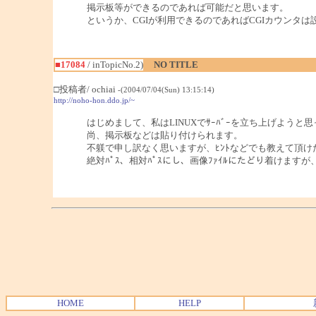
掲示板等ができるのであれば可能だと思います。
というか、CGIが利用できるのであればCGIカウンタは
■17084
/ inTopicNo.2)
NO TITLE
□投稿者/ ochiai
-(2004/07/04(Sun) 13:15:14)
http://noho-hon.ddo.jp/~
はじめまして、私はLINUXでｻｰﾊﾞｰを立ち上げようと
尚、掲示板などは貼り付けられます。
不躾で申し訳なく思いますが、ﾋﾝﾄなどでも教えて頂け
絶対ﾊﾟｽ、相対ﾊﾟｽにし、画像ﾌｧｲﾙにたどり着けます
HOME
HELP