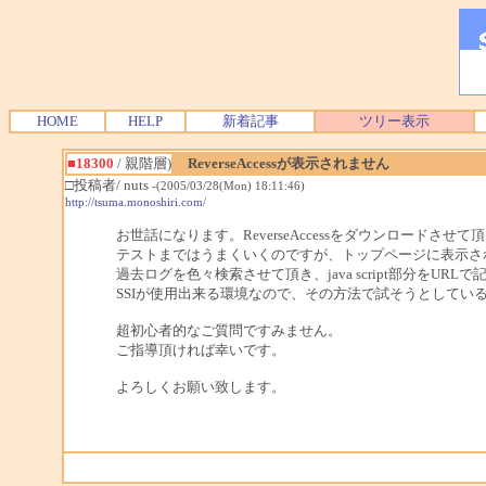
HOME
HELP
新着記事
ツリー表示
■18300
/ 親階層)
ReverseAccessが表示されません
□投稿者/ nuts
-(2005/03/28(Mon) 18:11:46)
http://tsuma.monoshiri.com/
お世話になります。ReverseAccessをダウンロードさせて
テストまではうまくいくのですが、トップページに表示さ
過去ログを色々検索させて頂き、java script部分を
SSIが使用出来る環境なので、その方法で試そうとしてい
超初心者的なご質問ですみません。
ご指導頂ければ幸いです。
よろしくお願い致します。