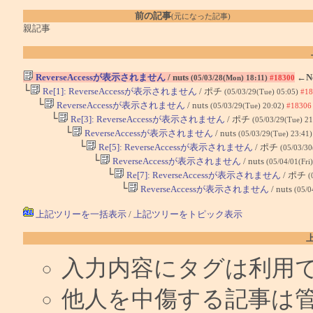
前の記事
(元になった記事)
親記事
ReverseAccessが表示されません
/ nuts
←N
(05/03/28(Mon) 18:11)
#18300
└
Re[1]: ReverseAccessが表示されません
/ ポチ
(05/03/29(Tue) 05:05)
#18
└
ReverseAccessが表示されません
/ nuts
(05/03/29(Tue) 20:02)
#18306
└
Re[3]: ReverseAccessが表示されません
/ ポチ
(05/03/29(Tue) 2
└
ReverseAccessが表示されません
/ nuts
(05/03/29(Tue) 23:41
└
Re[5]: ReverseAccessが表示されません
/ ポチ
(05/03/3
└
ReverseAccessが表示されません
/ nuts
(05/04/01(Fri
└
Re[7]: ReverseAccessが表示されません
/ ポチ
(
└
ReverseAccessが表示されません
/ nuts
(05/0
上記ツリーを一括表示
/
上記ツリーをトピック表示
入力内容にタグは利用
他人を中傷する記事は