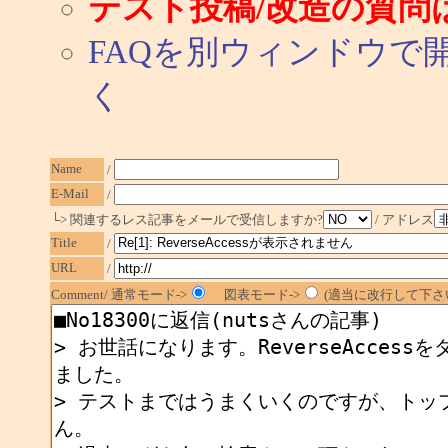
テスト投稿/改造の質問
FAQを別ウィンドウで
く
Name
/
E-Mail
/
└> 関連するレス記事をメールで受信しますか?
/ アドレス
Title
/
URL
/
Comment/ 通常モード->
図表モード->
(適当に改行して下さ