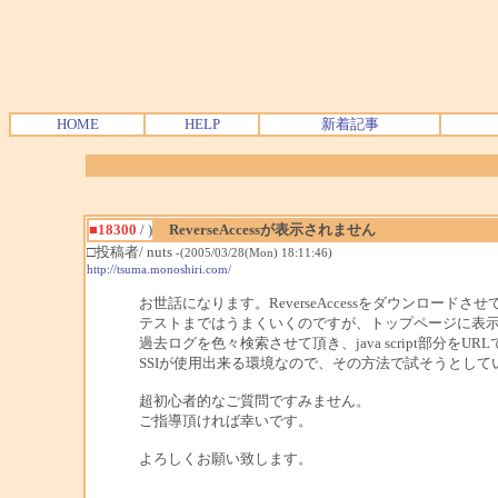
HOME
HELP
新着記事
■18300
/ )
ReverseAccessが表示されません
□投稿者/ nuts
-(2005/03/28(Mon) 18:11:46)
http://tsuma.monoshiri.com/
お世話になります。ReverseAccessをダウンロードさ
テストまではうまくいくのですが、トップページに表
過去ログを色々検索させて頂き、java script部分
SSIが使用出来る環境なので、その方法で試そうとして
超初心者的なご質問ですみません。
ご指導頂ければ幸いです。
よろしくお願い致します。