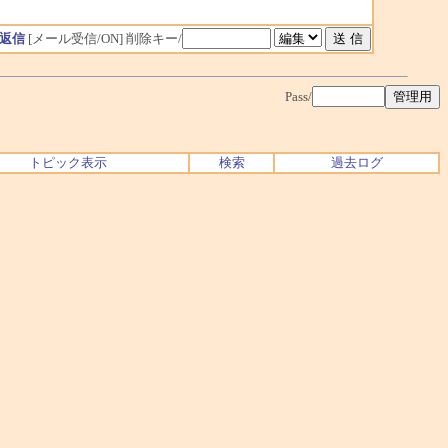
返信
[メール受信/ON]
削除キー/
Pass/
トピック表示
検索
過去ログ