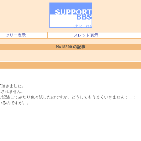
ツリー表示
スレッド表示
No18300 の記事
せて頂きました。
示されません。
をURLで記述してみたり色々試したのですが、どうしてもうまくいきません；＿；
いるのですが。。